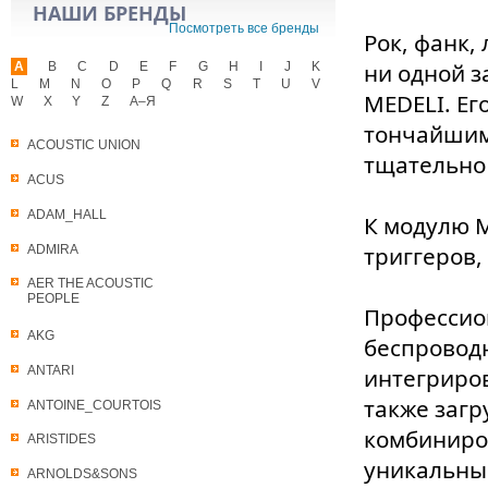
НАШИ БРЕНДЫ
Посмотреть все бренды
Рок, фанк,
ни одной з
A
B
C
D
E
F
G
H
I
J
K
L
M
N
O
P
Q
R
S
T
U
V
MEDELI. Ег
W
X
Y
Z
А–Я
тончайшим
ACOUSTIC UNION
тщательно 
ACUS
ADAM_HALL
К модулю 
триггеров,
ADMIRA
AER THE ACOUSTIC
PEOPLE
Профессион
AKG
беспроводн
ANTARI
интегриров
также загр
ANTOINE_COURTOIS
комбиниров
ARISTIDES
уникальны
ARNOLDS&SONS