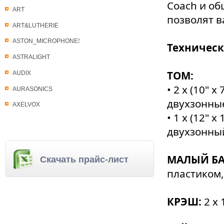
Coach и об
ART
позволят в
ART&LUTHERIE
ASTON_MICROPHONES
Техническ
ASTRALIGHT
ТОМ:
AUDIX
• 2 х (10"
AURASONICS
двухзонны
AXELVOX
• 1 x (12"
двухзонны
МАЛЫЙ БА
Скачать прайс-лист
пластиком
КРЭШ:
2 х