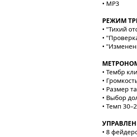
• MP3
РЕЖИМ ТР
• "Тихий от
• "Проверк
• "Изменен
МЕТРОНО
• Тембр кл
• Громкост
• Размер т
• Выбор до
• Темп 30–
УПРАВЛЕН
• 8 фейдер