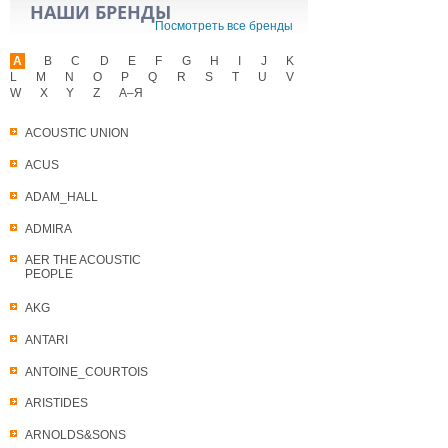
НАШИ БРЕНДЫ
Посмотреть все бренды
A
B
C
D
E
F
G
H
I
J
K
L
M
N
O
P
Q
R
S
T
U
V
W
X
Y
Z
А–Я
ACOUSTIC UNION
ACUS
ADAM_HALL
ADMIRA
AER THE ACOUSTIC
PEOPLE
AKG
ANTARI
ANTOINE_COURTOIS
ARISTIDES
ARNOLDS&SONS