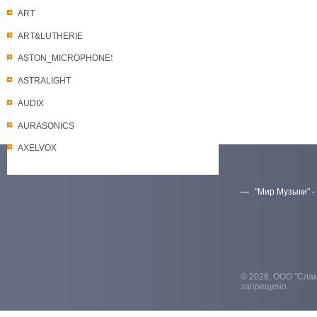
ART
ART&LUTHERIE
ASTON_MICROPHONES
ASTRALIGHT
AUDIX
AURASONICS
AXELVOX
"Мир Музыки" -
Скачать прайс-лист
© 2026, ООО "Слам
запрещено.