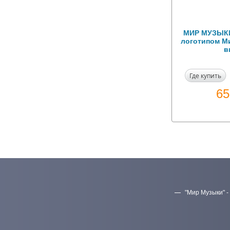
МИР МУЗЫКИ
логотипом М
в
Где купить
6
"Мир Музыки" -