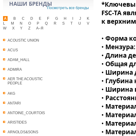
НАШИ БРЕНДЫ
*Ключевым
Посмотреть все бренды
FSC-TA яв
A
B
C
D
E
F
G
H
I
J
K
к верхним
L
M
N
O
P
Q
R
S
T
U
V
W
X
Y
Z
А–Я
•
Форма ко
ACOUSTIC UNION
•
Мензура
ACUS
•
Длина д
ADAM_HALL
•
Общая д
ADMIRA
•
Ширина 
•
Глубина 
AER THE ACOUSTIC
PEOPLE
•
Ширина 
AKG
•
Расстоян
ANTARI
•
Материал
•
Материа
ANTOINE_COURTOIS
•
Материал
ARISTIDES
•
Материа
ARNOLDS&SONS