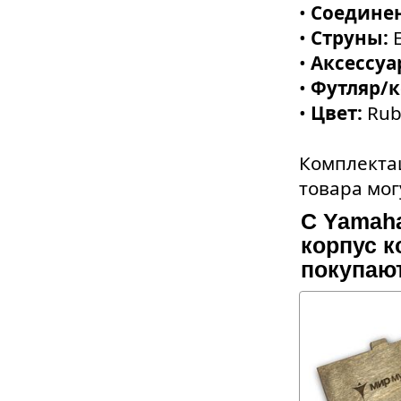
•
Соедине
•
Струны:
•
Аксессуа
•
Футляр/к
•
Цвет:
Rub
Комплектац
товара мог
С Yamaha
корпус к
покупаю