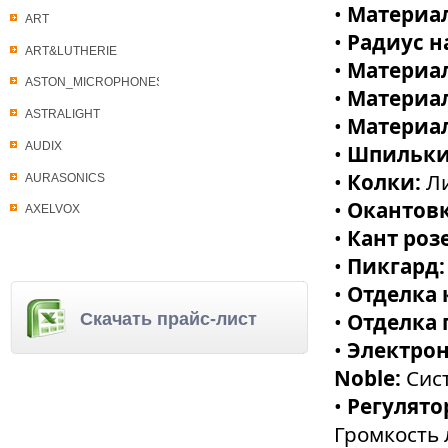
•
Материал
ART
•
Радиус н
ART&LUTHERIE
•
Материа
ASTON_MICROPHONES
•
Материал
ASTRALIGHT
•
Материа
AUDIX
•
Шпильки
•
Колки:
Л
AURASONICS
•
Окантовк
AXELVOX
•
Кант роз
•
Пикгард
•
Отделка 
•
Отделка 
Скачать прайс-лист
•
Электрон
Noble:
Сист
•
Регулято
Громкость