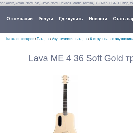
udix, Antari, NordFolk, Clavia Nord, Dexibell, Martin, Admira, B.C.Rich, FGN, Dunlop, W
О компании
Услуги
Где купить
Новости
Стать па
Каталог товаров
/
Гитары
/
Акустические гитары
/
6-струнные со звукосни
Lava ME 4 36 Soft Gold т