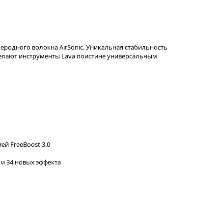
леродного волокна AirSonic. Уникальная стабильность
делают инструменты Lava поистине универсальным
й FreeBoost 3.0
 и 34 новых эффекта