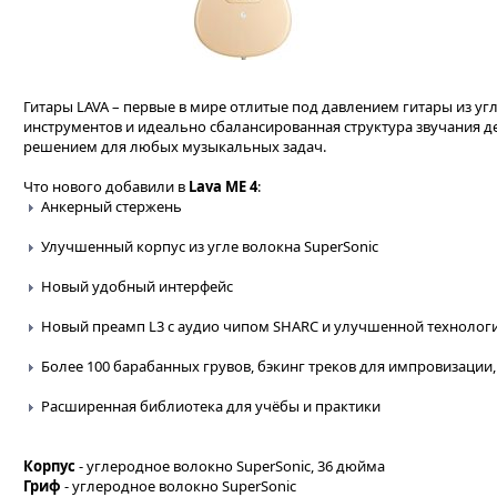
Гитары LAVA – первые в мире отлитые под давлением гитары из уг
инструментов и идеально сбалансированная структура звучания 
решением для любых музыкальных задач.
Что нового добавили в
Lava ME 4
:
Анкерный стержень
Улучшенный корпус из угле волокна SuperSonic
Новый удобный интерфейс
Новый преамп L3 с аудио чипом SHARC и улучшенной технологие
Более 100 барабанных грувов, бэкинг треков для импровизации,
Расширенная библиотека для учёбы и практики
Корпус
- углеродное волокно SuperSonic, 36 дюйма
Гриф
- углеродное волокно SuperSonic