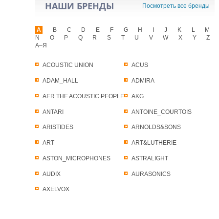
НАШИ БРЕНДЫ
Посмотреть все бренды
A
B
C
D
E
F
G
H
I
J
K
L
M
N
O
P
Q
R
S
T
U
V
W
X
Y
Z
А–Я
ACOUSTIC UNION
ACUS
ADAM_HALL
ADMIRA
AER THE ACOUSTIC PEOPLE
AKG
ANTARI
ANTOINE_COURTOIS
ARISTIDES
ARNOLDS&SONS
ART
ART&LUTHERIE
ASTON_MICROPHONES
ASTRALIGHT
AUDIX
AURASONICS
AXELVOX