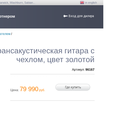
arwick, Washburn, Sabian...
in english
ртнером
Вход для дилера
мателем
/
рансакустическая гитара с
чехлом, цвет золотой
Артикул:
96167
Где купить
79 990
Цена:
руб.