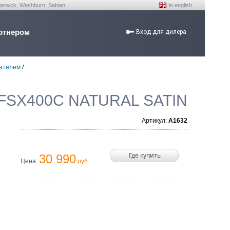
arwick, Washburn, Sabian...
in english
ртнером
Вход для дилера
мателем
/
FSX400C NATURAL SATIN
Артикул:
A1632
Где купить
30 990
Цена:
руб.