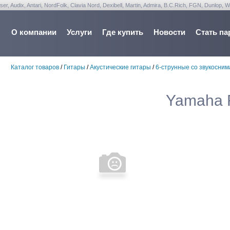
udix, Antari, NordFolk, Clavia Nord, Dexibell, Martin, Admira, B.C.Rich, FGN, Dunlop, W
О компании
Услуги
Где купить
Новости
Стать па
Каталог товаров
/
Гитары
/
Акустические гитары
/
6-струнные со звукосни
Yamaha 