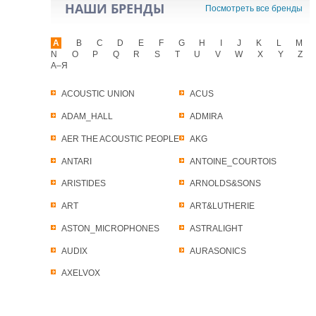
НАШИ БРЕНДЫ
Посмотреть все бренды
A
B
C
D
E
F
G
H
I
J
K
L
M
N
O
P
Q
R
S
T
U
V
W
X
Y
Z
А–Я
ACOUSTIC UNION
ACUS
ADAM_HALL
ADMIRA
AER THE ACOUSTIC PEOPLE
AKG
ANTARI
ANTOINE_COURTOIS
ARISTIDES
ARNOLDS&SONS
ART
ART&LUTHERIE
ASTON_MICROPHONES
ASTRALIGHT
AUDIX
AURASONICS
AXELVOX