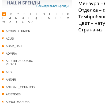
НАШИ БРЕНДЫ
Мензура – 
Посмотреть все бренды
Отделка – 
A
B
C
D
E
F
G
H
I
J
K
Темброблок
L
M
N
O
P
Q
R
S
T
U
V
Цвет – на
W
X
Y
Z
А–Я
Страна-изг
ACOUSTIC UNION
ACUS
ADAM_HALL
ADMIRA
AER THE ACOUSTIC
PEOPLE
AKG
ANTARI
ANTOINE_COURTOIS
ARISTIDES
ARNOLDS&SONS