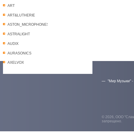
ART
ART&LUTHERIE
ASTON_MICROPHONES
ASTRALIGHT
AUDIX
AURASONICS
AXELVOX
"Мир Музыки" -
Скачать прайс-лист
© 2026, ООО "Слам
запрещено.