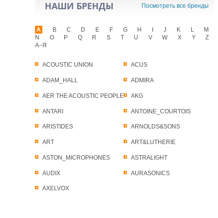
НАШИ БРЕНДЫ
Посмотреть все бренды
A
B
C
D
E
F
G
H
I
J
K
L
M
N
O
P
Q
R
S
T
U
V
W
X
Y
Z
А–Я
ACOUSTIC UNION
ACUS
ADAM_HALL
ADMIRA
AER THE ACOUSTIC PEOPLE
AKG
ANTARI
ANTOINE_COURTOIS
ARISTIDES
ARNOLDS&SONS
ART
ART&LUTHERIE
ASTON_MICROPHONES
ASTRALIGHT
AUDIX
AURASONICS
AXELVOX