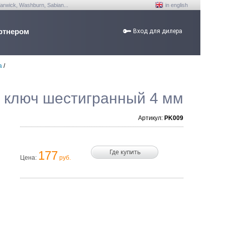
arwick, Washburn, Sabian...
in english
ртнером
Вход для дилера
а
/
 ключ шестигранный 4 мм
Артикул:
PK009
Где купить
177
Цена:
руб.