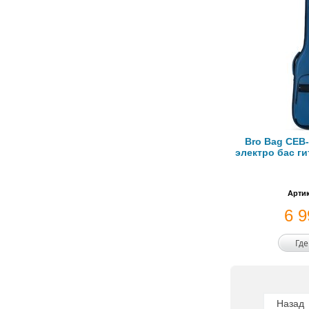
Bro Bag CEB
электро бас г
Артик
6 
Где
Назад