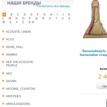
НАШИ БРЕНДЫ
Посмотреть все бренды
A
B
C
D
E
F
G
H
I
J
K
L
M
N
O
P
Q
R
S
T
U
V
W
X
Y
Z
А–Я
ACOUSTIC UNION
ACUS
ADAM_HALL
БалалайкерЪ 
балалайки стан
ADMIRA
AER THE ACOUSTIC
PEOPLE
Артик
AKG
2 
ANTARI
Где
ANTOINE_COURTOIS
ARISTIDES
ARNOLDS&SONS