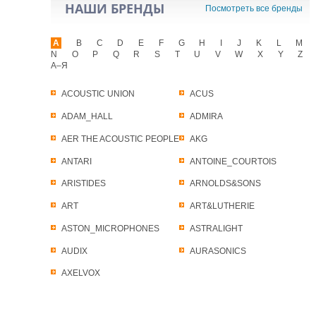
НАШИ БРЕНДЫ
Посмотреть все бренды
A
B
C
D
E
F
G
H
I
J
K
L
M
N
O
P
Q
R
S
T
U
V
W
X
Y
Z
А–Я
ACOUSTIC UNION
ACUS
ADAM_HALL
ADMIRA
AER THE ACOUSTIC PEOPLE
AKG
ANTARI
ANTOINE_COURTOIS
ARISTIDES
ARNOLDS&SONS
ART
ART&LUTHERIE
ASTON_MICROPHONES
ASTRALIGHT
AUDIX
AURASONICS
AXELVOX