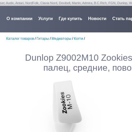
udix, Antari, NordFolk, Clavia Nord, Dexibell, Martin, Admira, B.C.Rich, FGN, Dunlop, W
О компании
Услуги
Где купить
Новости
Стать па
Каталог товаров
/
Гитары
/
Медиаторы
/
Когти
/
Dunlop Z9002M10 Zookies
палец, средние, пово