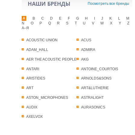
НАШИ БРЕНДЫ
Посмотреть все бренды
A
B
C
D
E
F
G
H
I
J
K
L
M
N
O
P
Q
R
S
T
U
V
W
X
Y
Z
А–Я
ACOUSTIC UNION
ACUS
ADAM_HALL
ADMIRA
AER THE ACOUSTIC PEOPLE
AKG
ANTARI
ANTOINE_COURTOIS
ARISTIDES
ARNOLDS&SONS
ART
ART&LUTHERIE
ASTON_MICROPHONES
ASTRALIGHT
AUDIX
AURASONICS
AXELVOX