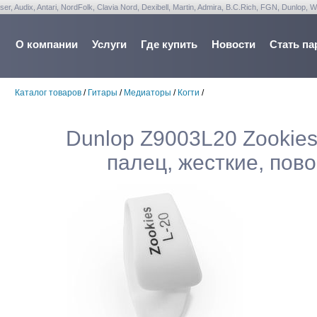
udix, Antari, NordFolk, Clavia Nord, Dexibell, Martin, Admira, B.C.Rich, FGN, Dunlop, W
О компании
Услуги
Где купить
Новости
Стать па
Каталог товаров
/
Гитары
/
Медиаторы
/
Когти
/
Dunlop Z9003L20 Zookies
палец, жесткие, пово