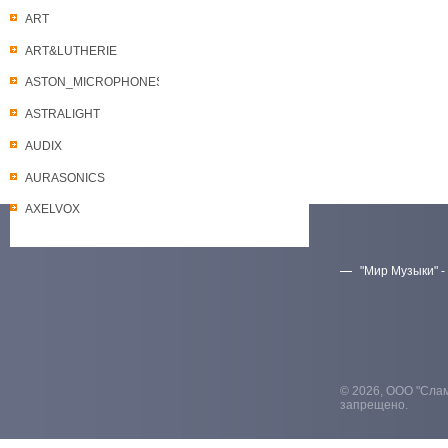
ART
ART&LUTHERIE
ASTON_MICROPHONES
ASTRALIGHT
AUDIX
AURASONICS
AXELVOX
"Мир Музыки" -
Скачать прайс-лист
© 2026, ООО "Слам
запрещено.