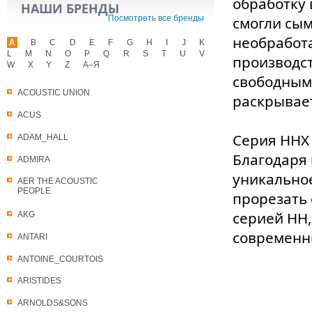
обработку 
НАШИ БРЕНДЫ
Посмотреть все бренды
смогли сым
необработ
A
B
C
D
E
F
G
H
I
J
K
L
M
N
O
P
Q
R
S
T
U
V
производст
W
X
Y
Z
А–Я
свободным 
ACOUSTIC UNION
раскрывает
ACUS
Серия HHX 
ADAM_HALL
Благодаря 
ADMIRA
уникальное
AER THE ACOUSTIC
PEOPLE
прорезать 
серией HH,
AKG
современн
ANTARI
ANTOINE_COURTOIS
ARISTIDES
ARNOLDS&SONS