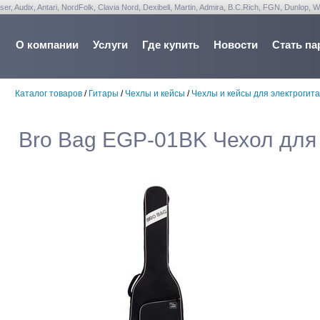
udix, Antari, NordFolk, Clavia Nord, Dexibell, Martin, Admira, B.C.Rich, FGN, Dunlop, W
О компании
Услуги
Где купить
Новости
Стать па
Каталог товаров
/
Гитары
/
Чехлы и кейсы
/
Чехлы и кейсы для электрогит
Bro Bag EGP-01BK Чехол для 