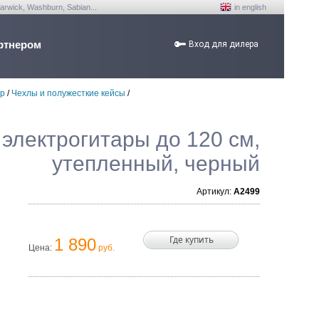
arwick, Washburn, Sabian...
in english
ртнером
Вход для дилера
ар
/
Чехлы и полужесткие кейсы
/
электрогитары до 120 см,
утепленный, черный
Артикул:
A2499
Где купить
1 890
Цена:
руб.