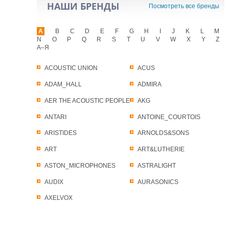
НАШИ БРЕНДЫ
Посмотреть все бренды
A
B
C
D
E
F
G
H
I
J
K
L
M
N
O
P
Q
R
S
T
U
V
W
X
Y
Z
А–Я
ACOUSTIC UNION
ACUS
ADAM_HALL
ADMIRA
AER THE ACOUSTIC PEOPLE
AKG
ANTARI
ANTOINE_COURTOIS
ARISTIDES
ARNOLDS&SONS
ART
ART&LUTHERIE
ASTON_MICROPHONES
ASTRALIGHT
AUDIX
AURASONICS
AXELVOX