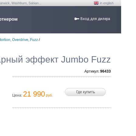
arwick, Washburn, Sabian...
in english
ртнером
Вход для дилера
tortion, Overdrive, Fuzz
/
итарный эффект Jumbo Fuzz
Артикул:
96433
Где купить
21 990
Цена:
руб.