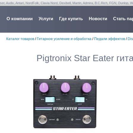
udix, Antari, NordFolk, Clavia Nord, Dexibell, Martin, Admira, B.C.Rich, FGN, Dunlop, W
О компании
Услуги
Где купить
Новости
Стать па
Каталог товаров
/
Гитарное усиление и обработка
/
Педали эффектов
/
Dis
Pigtronix Star Eater г