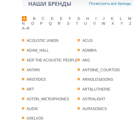
НАШИ БРЕНДЫ
Посмотреть все бренды
A
B
C
D
E
F
G
H
I
J
K
L
M
N
O
P
Q
R
S
T
U
V
W
X
Y
Z
А–Я
ACOUSTIC UNION
ACUS
ADAM_HALL
ADMIRA
AER THE ACOUSTIC PEOPLE
AKG
ANTARI
ANTOINE_COURTOIS
ARISTIDES
ARNOLDS&SONS
ART
ART&LUTHERIE
ASTON_MICROPHONES
ASTRALIGHT
AUDIX
AURASONICS
AXELVOX