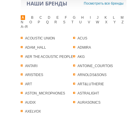
НАШИ БРЕНДЫ
Посмотреть все бренды
A
B
C
D
E
F
G
H
I
J
K
L
M
N
O
P
Q
R
S
T
U
V
W
X
Y
Z
А–Я
ACOUSTIC UNION
ACUS
ADAM_HALL
ADMIRA
AER THE ACOUSTIC PEOPLE
AKG
ANTARI
ANTOINE_COURTOIS
ARISTIDES
ARNOLDS&SONS
ART
ART&LUTHERIE
ASTON_MICROPHONES
ASTRALIGHT
AUDIX
AURASONICS
AXELVOX