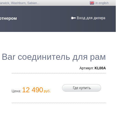
arwick, Washburn, Sabian...
in english
ртнером
Вход для дилера
n Bar соединитель для рам
Артикул:
KL00A
Где купить
12 490
Цена:
руб.