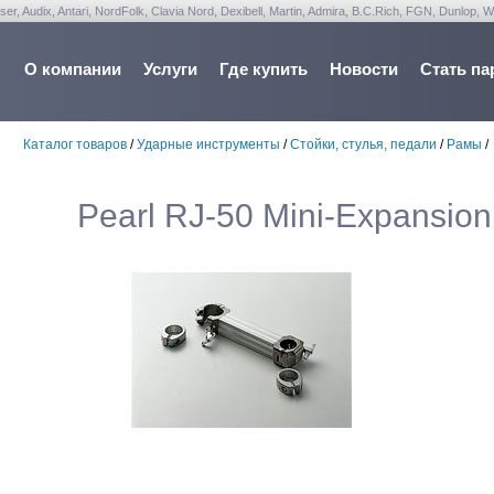
udix, Antari, NordFolk, Clavia Nord, Dexibell, Martin, Admira, B.C.Rich, FGN, Dunlop, W
О компании
Услуги
Где купить
Новости
Стать па
Каталог товаров
/
Ударные инструменты
/
Стойки, стулья, педали
/
Рамы
/
Pearl RJ-50 Mini-Expansio