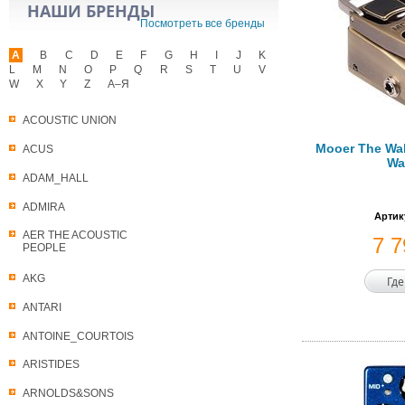
НАШИ БРЕНДЫ
Посмотреть все бренды
A
B
C
D
E
F
G
H
I
J
K
L
M
N
O
P
Q
R
S
T
U
V
W
X
Y
Z
А–Я
ACOUSTIC UNION
Mooer The Wa
ACUS
Wa
ADAM_HALL
ADMIRA
Артик
AER THE ACOUSTIC
7 
PEOPLE
AKG
Где
ANTARI
ANTOINE_COURTOIS
ARISTIDES
ARNOLDS&SONS