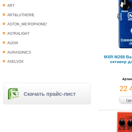
ART
ART&LUTHERIE
ASTON_MICROPHONES
ASTRALIGHT
AUDIX
AURASONICS
MXR M288 Bas
октавер д
AXELVOX
Артик
22 
Скачать прайс-лист
Где