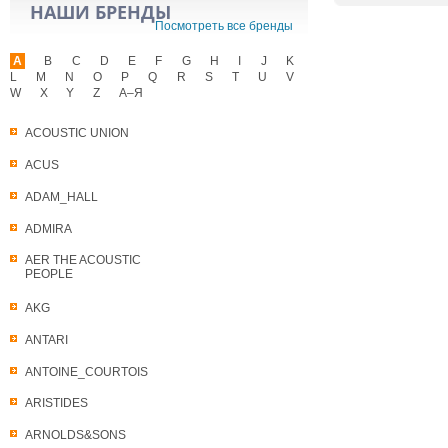
НАШИ БРЕНДЫ
Посмотреть все бренды
A
B
C
D
E
F
G
H
I
J
K
L
M
N
O
P
Q
R
S
T
U
V
W
X
Y
Z
А–Я
ACOUSTIC UNION
ACUS
ADAM_HALL
ADMIRA
AER THE ACOUSTIC
PEOPLE
AKG
ANTARI
ANTOINE_COURTOIS
ARISTIDES
ARNOLDS&SONS