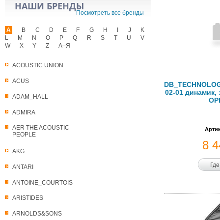
НАШИ БРЕНДЫ
Посмотреть все бренды
A
B
C
D
E
F
G
H
I
J
K
L
M
N
O
P
Q
R
S
T
U
V
W
X
Y
Z
А–Я
ACOUSTIC UNION
ACUS
DB_TECHNOLOGI
02-01 динамик, 
ADAM_HALL
OP
ADMIRA
AER THE ACOUSTIC
Артик
PEOPLE
8 
AKG
Где
ANTARI
ANTOINE_COURTOIS
ARISTIDES
ARNOLDS&SONS