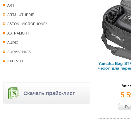
ART
ART&LUTHERIE
ASTON_MICROPHONES
ASTRALIGHT
AUDIX
AURASONICS
AXELVOX
Yamaha Bag-ST
чехол для пере
Артик
Скачать прайс-лист
5 
Где