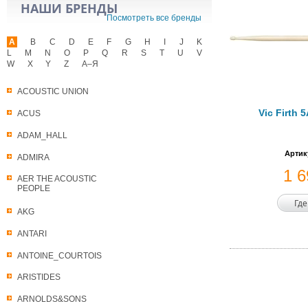
НАШИ БРЕНДЫ
Посмотреть все бренды
A
B
C
D
E
F
G
H
I
J
K
L
M
N
O
P
Q
R
S
T
U
V
W
X
Y
Z
А–Я
ACOUSTIC UNION
Vic Firth 
ACUS
ADAM_HALL
Артик
ADMIRA
1 
AER THE ACOUSTIC
PEOPLE
Где
AKG
ANTARI
ANTOINE_COURTOIS
ARISTIDES
ARNOLDS&SONS