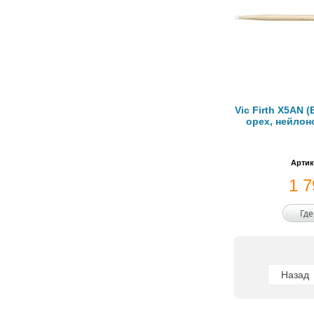
Vic Firth X5AN 
орех, нейлон
Артик
1 
Где
Назад