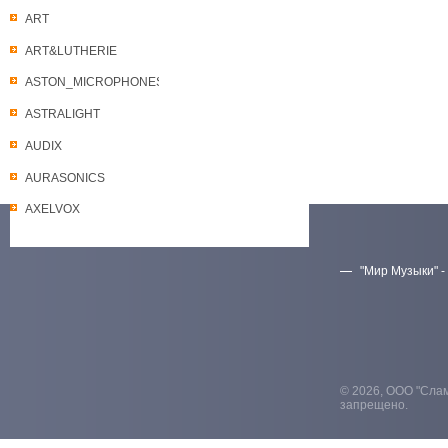
ART
ART&LUTHERIE
ASTON_MICROPHONES
ASTRALIGHT
AUDIX
AURASONICS
AXELVOX
"Мир Музыки" -
Скачать прайс-лист
© 2026, ООО "Слам
запрещено.