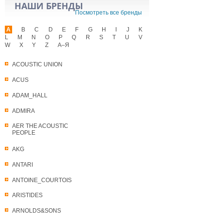
НАШИ БРЕНДЫ
Посмотреть все бренды
A
B
C
D
E
F
G
H
I
J
K
L
M
N
O
P
Q
R
S
T
U
V
W
X
Y
Z
А–Я
ACOUSTIC UNION
ACUS
ADAM_HALL
ADMIRA
AER THE ACOUSTIC
PEOPLE
AKG
ANTARI
ANTOINE_COURTOIS
ARISTIDES
ARNOLDS&SONS