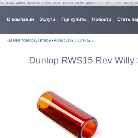
udix, Antari, NordFolk, Clavia Nord, Dexibell, Martin, Admira, B.C.Rich, FGN, Dunlop, W
О компании
Услуги
Где купить
Новости
Стать па
Каталог товаров
/
Гитары
/
Аксессуары
/
Слайды
/
Dunlop RWS15 Rev Willy 