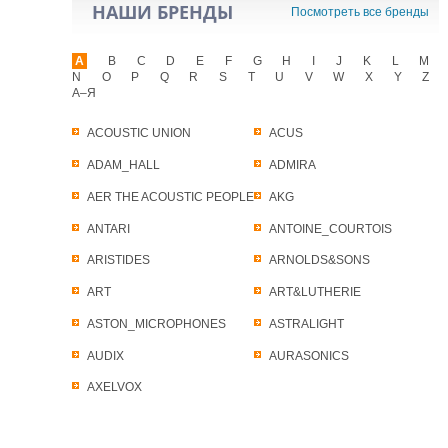
НАШИ БРЕНДЫ
Посмотреть все бренды
A
B
C
D
E
F
G
H
I
J
K
L
M
N
O
P
Q
R
S
T
U
V
W
X
Y
Z
А–Я
ACOUSTIC UNION
ACUS
ADAM_HALL
ADMIRA
AER THE ACOUSTIC PEOPLE
AKG
ANTARI
ANTOINE_COURTOIS
ARISTIDES
ARNOLDS&SONS
ART
ART&LUTHERIE
ASTON_MICROPHONES
ASTRALIGHT
AUDIX
AURASONICS
AXELVOX