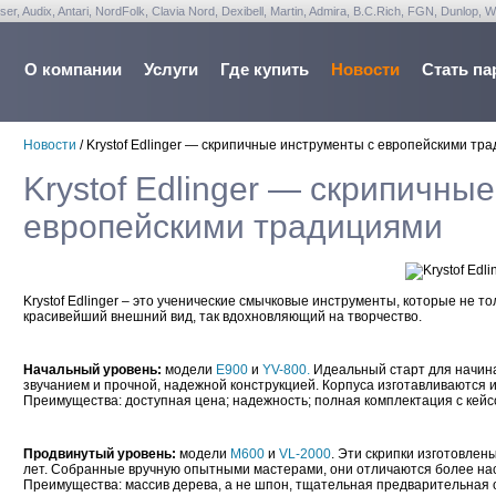
udix, Antari, NordFolk, Clavia Nord, Dexibell, Martin, Admira, B.C.Rich, FGN, Dunlop, W
О компании
Услуги
Где купить
Новости
Стать па
Новости
/
Krystof Edlinger — скрипичные инструменты с европейскими тр
Krystof Edlinger — скрипичны
европейскими традициями
Krystof Edlinger – это ученические смычковые инструменты, которые не т
красивейший внешний вид, так вдохновляющий на творчество.
Начальный уровень:
модели
E900
и
YV-800.
Идеальный старт для начин
звучанием и прочной, надежной конструкцией. Корпуса изготавливаются и
Преимущества: доступная цена; надежность; полная комплектация с кейс
Продвинутый уровень
:
модели
M600
и
VL-2000
. Эти скрипки изготовлен
лет. Собранные вручную опытными мастерами, они отличаются более н
Преимущества: массив дерева, а не шпон, тщательная предварительная 