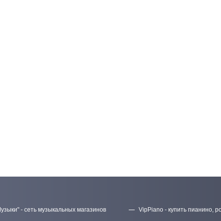
узыки" - сеть музыкальных магазинов
VipPiano - купить пианино, р