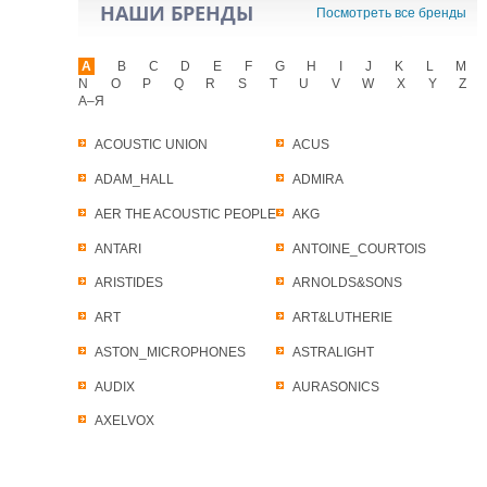
НАШИ БРЕНДЫ
Посмотреть все бренды
A
B
C
D
E
F
G
H
I
J
K
L
M
N
O
P
Q
R
S
T
U
V
W
X
Y
Z
А–Я
ACOUSTIC UNION
ACUS
ADAM_HALL
ADMIRA
AER THE ACOUSTIC PEOPLE
AKG
ANTARI
ANTOINE_COURTOIS
ARISTIDES
ARNOLDS&SONS
ART
ART&LUTHERIE
ASTON_MICROPHONES
ASTRALIGHT
AUDIX
AURASONICS
AXELVOX