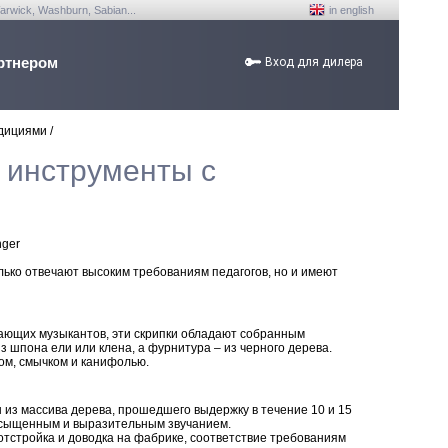
arwick, Washburn, Sabian...
in english
ртнером
Вход для дилера
адициями
/
е инструменты с
олько отвечают высоким требованиям педагогов, но и имеют
ающих музыкантов, эти скрипки обладают собранным
з шпона ели или клена, а фурнитура – из черного дерева.
ом, смычком и канифолью.
ы из массива дерева, прошедшего выдержку в течение 10 и 15
асыщенным и выразительным звучанием.
отстройка и доводка на фабрике, соответствие требованиям