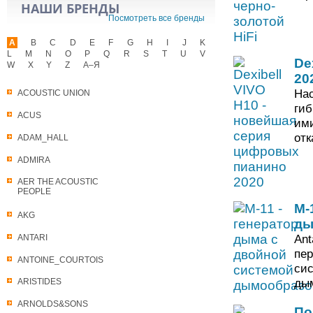
НАШИ БРЕНДЫ
Посмотреть все бренды
A
B
C
D
E
F
G
H
I
J
K
L
M
N
O
P
Q
R
S
T
U
V
De
W
X
Y
Z
А–Я
20
Нас
ACOUSTIC UNION
гиб
ACUS
ими
отк
ADAM_HALL
ADMIRA
AER THE ACOUSTIC
PEOPLE
M-
AKG
ды
Ant
ANTARI
пер
ANTOINE_COURTOIS
сис
ды
ARISTIDES
ARNOLDS&SONS
По