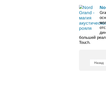
No
Gra
осн
мол
отс
дин
большей реал
Touch.
Назад