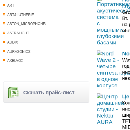
гл
ART
Gro
ART&LUTHERIE
Вт.
на 
ASTON_MICROPHONES
обе
ASTRALIGHT
AUDIX
AURASONICS
No
Wav
AXELVOX
год
инс
нев
Скачать прайс-лист
Це
Кон
инс
шир
TFT
MID