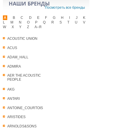
НАШИ БРЕНДЫ
Посмотреть все бренды
A
B
C
D
E
F
G
H
I
J
K
L
M
N
O
P
Q
R
S
T
U
V
W
X
Y
Z
А–Я
ACOUSTIC UNION
ACUS
ADAM_HALL
ADMIRA
AER THE ACOUSTIC
PEOPLE
AKG
ANTARI
ANTOINE_COURTOIS
ARISTIDES
ARNOLDS&SONS