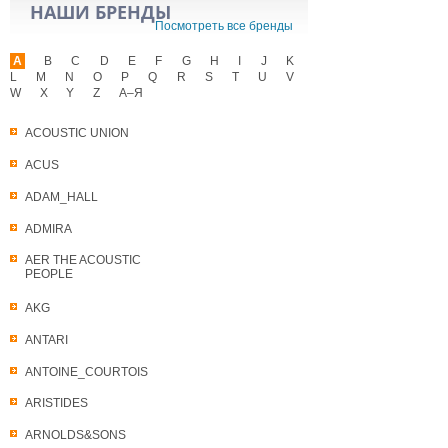
НАШИ БРЕНДЫ
Посмотреть все бренды
A
B
C
D
E
F
G
H
I
J
K
L
M
N
O
P
Q
R
S
T
U
V
W
X
Y
Z
А–Я
ACOUSTIC UNION
ACUS
ADAM_HALL
ADMIRA
AER THE ACOUSTIC
PEOPLE
AKG
ANTARI
ANTOINE_COURTOIS
ARISTIDES
ARNOLDS&SONS