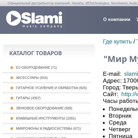
Официальный дистрибьютор компаний: Yamaha, dBTechnologies, Sennheiser, Audix, Anta
Warwick, Washburn, Sabian...
О компании
Где купить
/
КАТАЛОГ ТОВАРОВ
"Мир М
DJ-ОБОРУДОВАНИЕ (71)
E-mail:
slam
АКСЕССУАРЫ (816)
Адрес:
17000
Город:
Твер
ГИТАРНОЕ УСИЛЕНИЕ И ОБРАБОТКА (826)
Сайт:
http:/
ГИТАРЫ (4367)
Часы работ
Понедельни
ЗВУКОВОЕ ОБОРУДОВАНИЕ (589)
Вторник
КЛАВИШНЫЕ ИНСТРУМЕНТЫ (1091)
Среда
Четверг
МИКРОФОНЫ И РАДИОСИСТЕМЫ (671)
Пятница