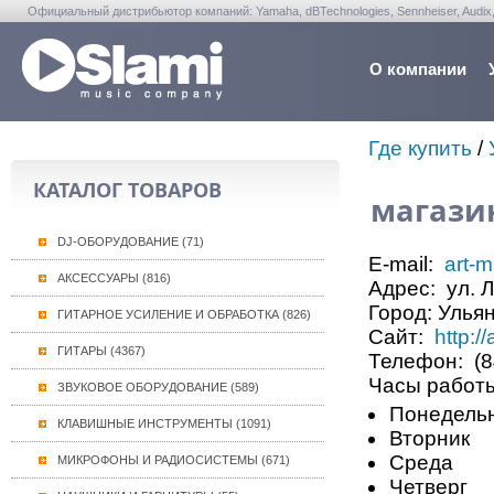
Официальный дистрибьютор компаний: Yamaha, dBTechnologies, Sennheiser, Audix, Anta
Warwick, Washburn, Sabian...
О компании
Где купить
/
КАТАЛОГ ТОВАРОВ
магазин
DJ-ОБОРУДОВАНИЕ (71)
E-mail:
art-
АКСЕССУАРЫ (816)
Адрес:
ул. Л
Город:
Ульян
ГИТАРНОЕ УСИЛЕНИЕ И ОБРАБОТКА (826)
Сайт:
http://
ГИТАРЫ (4367)
Телефон:
(8
Часы работ
ЗВУКОВОЕ ОБОРУДОВАНИЕ (589)
Понедель
КЛАВИШНЫЕ ИНСТРУМЕНТЫ (1091)
Вторник
Среда
МИКРОФОНЫ И РАДИОСИСТЕМЫ (671)
Четверг