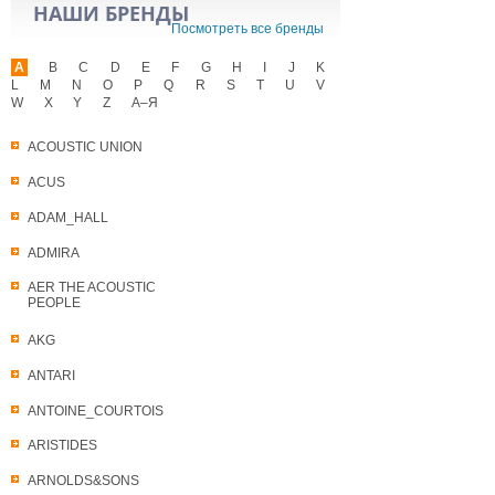
НАШИ БРЕНДЫ
Посмотреть все бренды
A
B
C
D
E
F
G
H
I
J
K
L
M
N
O
P
Q
R
S
T
U
V
W
X
Y
Z
А–Я
ACOUSTIC UNION
ACUS
ADAM_HALL
ADMIRA
AER THE ACOUSTIC
PEOPLE
AKG
ANTARI
ANTOINE_COURTOIS
ARISTIDES
ARNOLDS&SONS