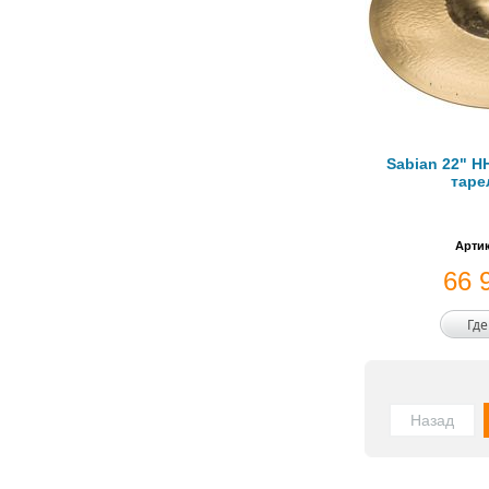
Sabian 22" HH
таре
Артик
66 
Где
Назад