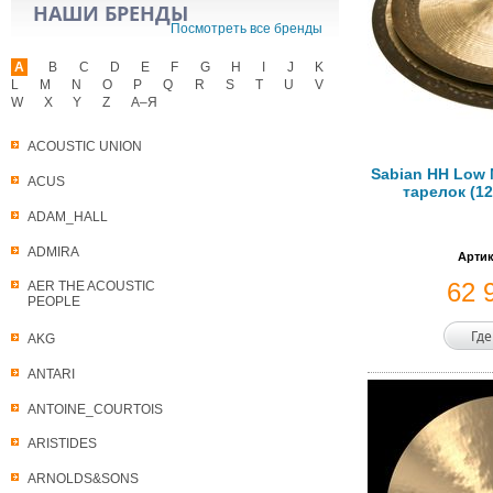
НАШИ БРЕНДЫ
Посмотреть все бренды
A
B
C
D
E
F
G
H
I
J
K
L
M
N
O
P
Q
R
S
T
U
V
W
X
Y
Z
А–Я
ACOUSTIC UNION
Sabian HH Low 
ACUS
тарелок (1
ADAM_HALL
ADMIRA
Артик
62 
AER THE ACOUSTIC
PEOPLE
Где
AKG
ANTARI
ANTOINE_COURTOIS
ARISTIDES
ARNOLDS&SONS