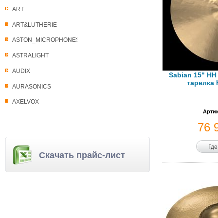
ART
ART&LUTHERIE
ASTON_MICROPHONES
ASTRALIGHT
AUDIX
Sabian 15" HH
тарелка 
AURASONICS
AXELVOX
Артик
76 
Где
Скачать прайс-лист