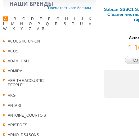
НАШИ БРЕНДЫ
Посмотреть все бренды
Sabian SSSC1 S
Cleaner чистя
A
B
C
D
E
F
G
H
I
J
K
та
L
M
N
O
P
Q
R
S
T
U
V
W
X
Y
Z
А–Я
Артик
ACOUSTIC UNION
1 
ACUS
Где
ADAM_HALL
ADMIRA
AER THE ACOUSTIC
PEOPLE
AKG
ANTARI
ANTOINE_COURTOIS
ARISTIDES
ARNOLDS&SONS