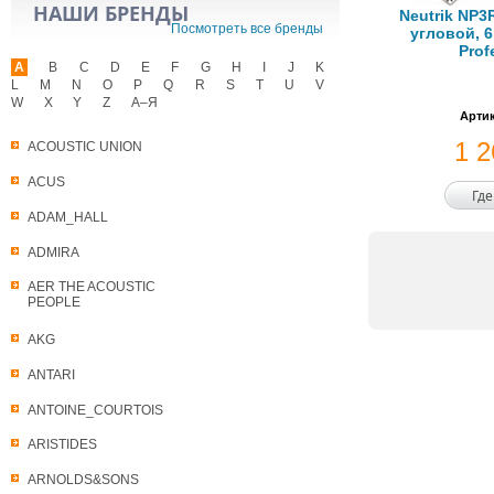
НАШИ БРЕНДЫ
Neutrik NP3
Посмотреть все бренды
угловой, 6
Prof
A
B
C
D
E
F
G
H
I
J
K
L
M
N
O
P
Q
R
S
T
U
V
W
X
Y
Z
А–Я
Артик
1 
ACOUSTIC UNION
ACUS
Где
ADAM_HALL
ADMIRA
AER THE ACOUSTIC
PEOPLE
AKG
ANTARI
ANTOINE_COURTOIS
ARISTIDES
ARNOLDS&SONS