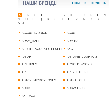
НАШИ БРЕНДЫ
Посмотреть все бренды
A
B
C
D
E
F
G
H
I
J
K
L
M
N
O
P
Q
R
S
T
U
V
W
X
Y
Z
А–Я
ACOUSTIC UNION
ACUS
ADAM_HALL
ADMIRA
AER THE ACOUSTIC PEOPLE
AKG
ANTARI
ANTOINE_COURTOIS
ARISTIDES
ARNOLDS&SONS
ART
ART&LUTHERIE
ASTON_MICROPHONES
ASTRALIGHT
AUDIX
AURASONICS
AXELVOX