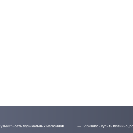
узыки" - сеть музыкальных магазинов
VipPiano - купить пианино, р