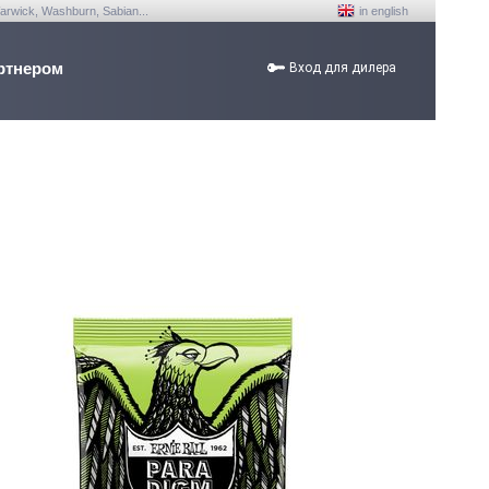
arwick, Washburn, Sabian...
in english
ртнером
Вход для дилера