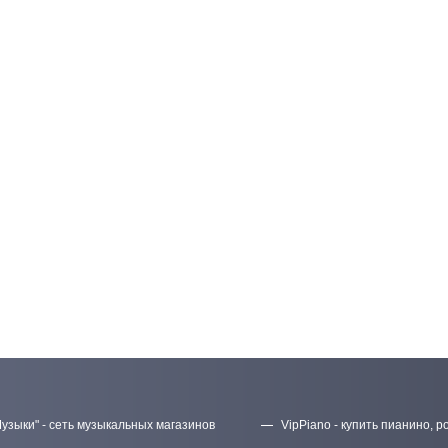
узыки" - сеть музыкальных магазинов
VipPiano - купить пианино, р