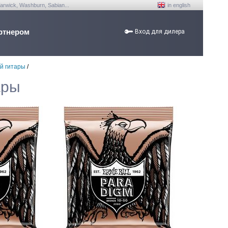
arwick, Washburn, Sabian...
in english
ртнером
Вход для дилера
й гитары
/
ары