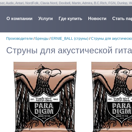
udix, Antari, NordFolk, Clavia Nord, Dexibell, Martin, Admira, B.C.Rich, FGN, Dunlop, W
О компании
Услуги
Где купить
Новости
Стать па
Производители
/
Бренды
/
ERNIE_BALL (струны)
/
Струны для акустическо
Струны для акустической гит