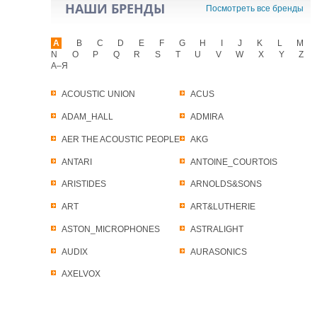
НАШИ БРЕНДЫ
Посмотреть все бренды
A
B
C
D
E
F
G
H
I
J
K
L
M
N
O
P
Q
R
S
T
U
V
W
X
Y
Z
А–Я
ACOUSTIC UNION
ACUS
ADAM_HALL
ADMIRA
AER THE ACOUSTIC PEOPLE
AKG
ANTARI
ANTOINE_COURTOIS
ARISTIDES
ARNOLDS&SONS
ART
ART&LUTHERIE
ASTON_MICROPHONES
ASTRALIGHT
AUDIX
AURASONICS
AXELVOX