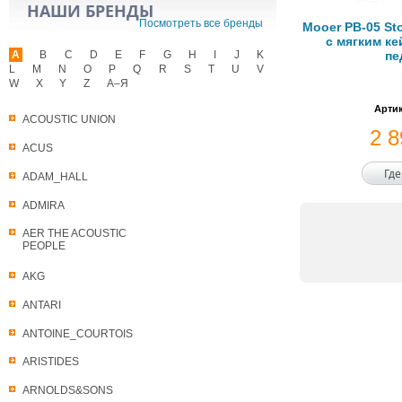
НАШИ БРЕНДЫ
Посмотреть все бренды
Mooer PB-05 St
с мягким ке
A
B
C
D
E
F
G
H
I
J
K
пе
L
M
N
O
P
Q
R
S
T
U
V
W
X
Y
Z
А–Я
Артик
ACOUSTIC UNION
2 
ACUS
Где
ADAM_HALL
ADMIRA
AER THE ACOUSTIC
PEOPLE
AKG
ANTARI
ANTOINE_COURTOIS
ARISTIDES
ARNOLDS&SONS