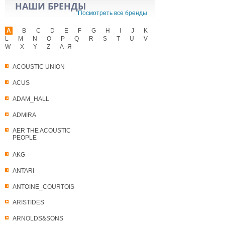
НАШИ БРЕНДЫ
Посмотреть все бренды
A
B
C
D
E
F
G
H
I
J
K
L
M
N
O
P
Q
R
S
T
U
V
W
X
Y
Z
А–Я
ACOUSTIC UNION
ACUS
ADAM_HALL
ADMIRA
AER THE ACOUSTIC
PEOPLE
AKG
ANTARI
ANTOINE_COURTOIS
ARISTIDES
ARNOLDS&SONS