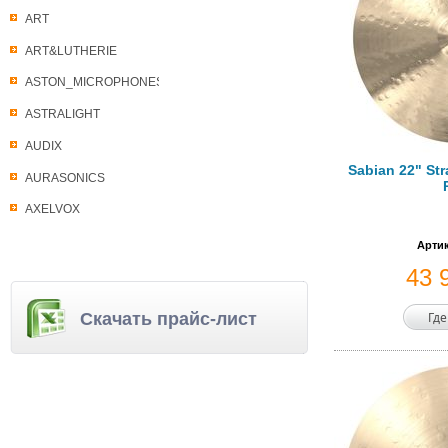
ART
ART&LUTHERIE
ASTON_MICROPHONES
ASTRALIGHT
AUDIX
Sabian 22" St
AURASONICS
AXELVOX
Артик
43 
Где
Скачать прайс-лист