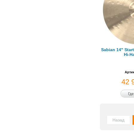
Sabian 14" Star
Hi-H
Артик
42 
Где
Назад