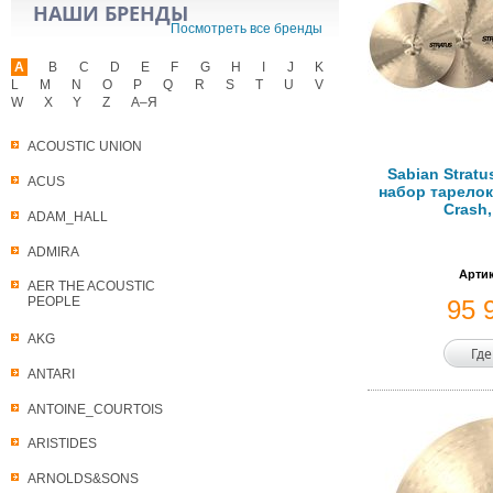
НАШИ БРЕНДЫ
Посмотреть все бренды
A
B
C
D
E
F
G
H
I
J
K
L
M
N
O
P
Q
R
S
T
U
V
W
X
Y
Z
А–Я
ACOUSTIC UNION
Sabian Stratu
ACUS
набор тарелок 
Crash,
ADAM_HALL
ADMIRA
Артик
AER THE ACOUSTIC
PEOPLE
95 
AKG
Где
ANTARI
ANTOINE_COURTOIS
ARISTIDES
ARNOLDS&SONS