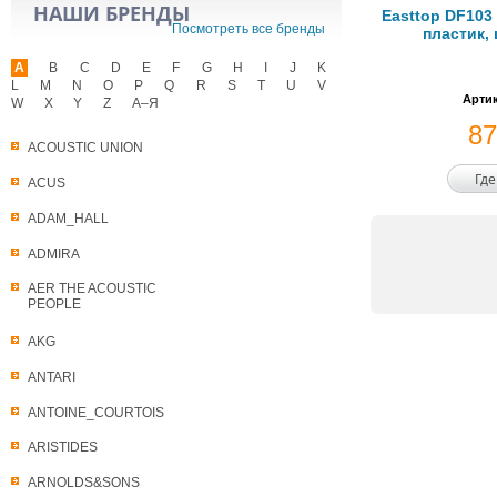
НАШИ БРЕНДЫ
Easttop DF103
Посмотреть все бренды
пластик,
A
B
C
D
E
F
G
H
I
J
K
L
M
N
O
P
Q
R
S
T
U
V
Артик
W
X
Y
Z
А–Я
8
ACOUSTIC UNION
Где
ACUS
ADAM_HALL
ADMIRA
AER THE ACOUSTIC
PEOPLE
AKG
ANTARI
ANTOINE_COURTOIS
ARISTIDES
ARNOLDS&SONS