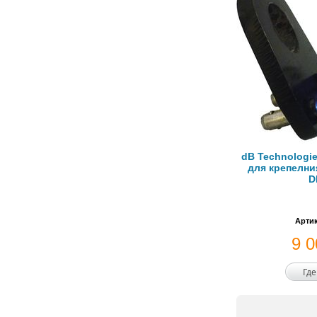
dB Technologi
для крепелни
D
Артик
9 
Где