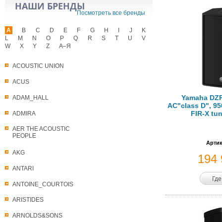
НАШИ БРЕНДЫ
Посмотреть все бренды
A
B
C
D
E
F
G
H
I
J
K
L
M
N
O
P
Q
R
S
T
U
V
W
X
Y
Z
А–Я
ACOUSTIC UNION
ACUS
Yamaha DZR
ADAM_HALL
АС"class D", 95
FIR-X tu
ADMIRA
AER THE ACOUSTIC
PEOPLE
Артик
AKG
194
ANTARI
Где
ANTOINE_COURTOIS
ARISTIDES
ARNOLDS&SONS