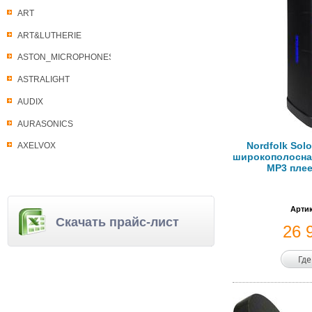
ART
ART&LUTHERIE
ASTON_MICROPHONES
ASTRALIGHT
AUDIX
AURASONICS
Nordfolk Solo
AXELVOX
широкополосная 
MP3 плее
Артик
Скачать прайс-лист
26 
Где