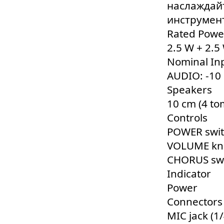
наслаждай
инструмен
Rated Powe
2.5 W + 2.5
Nominal Inp
AUDIO: -10 
Speakers
10 cm (4 to
Controls
POWER swit
VOLUME kn
CHORUS sw
Indicator
Power
Connectors
MIC jack (1