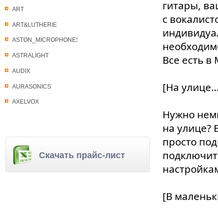
гитары, ва
ART
с вокалист
ART&LUTHERIE
индивидуа
ASTON_MICROPHONES
необходимо
ASTRALIGHT
Все есть в 
AUDIX
[На улице…
AURASONICS
AXELVOX
Нужно немн
на улице? 
просто под
подключить
Скачать прайс-лист
настройкам
[В маленьк