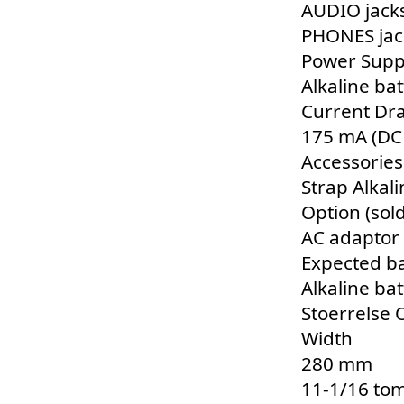
AUDIO jacks
PHONES jack
Power Supp
Alkaline bat
Current Dr
175 mA (DC 
Accessories
Strap Alkal
Option (sol
AC adaptor 
Expected ba
Alkaline ba
Stoerrelse 
Width
280 mm
11-1/16 to