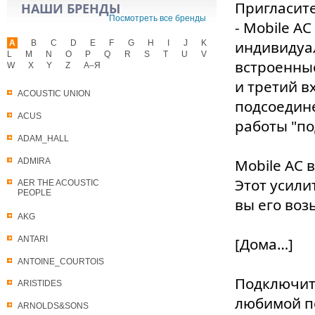
Пригласите
НАШИ БРЕНДЫ
Посмотреть все бренды
- Mobile A
индивидуа
A
B
C
D
E
F
G
H
I
J
K
L
M
N
O
P
Q
R
S
T
U
V
встроенные
W
X
Y
Z
А–Я
и третий в
ACOUSTIC UNION
подсоедине
ACUS
работы "по
ADAM_HALL
Mobile AC 
ADMIRA
Этот усили
AER THE ACOUSTIC
PEOPLE
вы его воз
AKG
ANTARI
[Дома…]
ANTOINE_COURTOIS
Подключите
ARISTIDES
любимой п
ARNOLDS&SONS