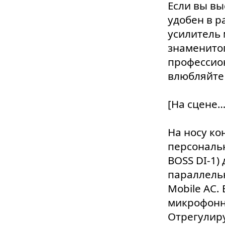
Если вы вы
удобен в р
усилитель 
знаменитог
профессио
влюбляйте 
[На сцене…
На носу ко
персональн
BOSS DI-1)
параллель
Mobile AC.
микрофонн
Отрегулиру