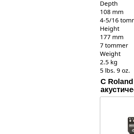
Depth
108 mm
4-5/16 tom
Height
177 mm
7 tommer
Weight
2.5 kg
5 lbs. 9 oz.
С Roland
акустиче