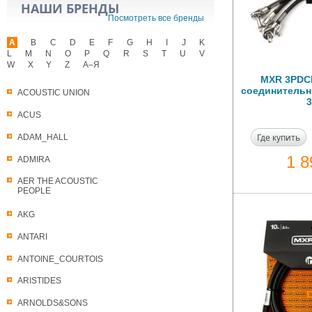
НАШИ БРЕНДЫ
Посмотреть все бренды
A
B
C
D
E
F
G
H
I
J
K
L
M
N
O
P
Q
R
S
T
U
V
W
X
Y
Z
А–Я
MXR 3PDC
соединительны
ACOUSTIC UNION
3
ACUS
Где купить
ADAM_HALL
1 
ADMIRA
AER THE ACOUSTIC
PEOPLE
AKG
ANTARI
ANTOINE_COURTOIS
ARISTIDES
ARNOLDS&SONS