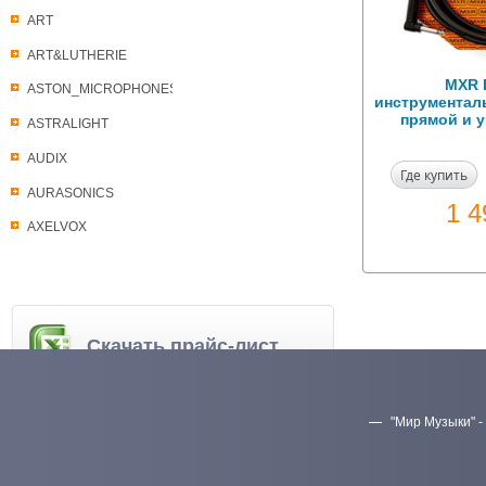
ART
ART&LUTHERIE
MXR 
ASTON_MICROPHONES
инструменталь
прямой и 
ASTRALIGHT
AUDIX
Где купить
AURASONICS
1 
AXELVOX
Скачать прайс-лист
"Мир Музыки" -