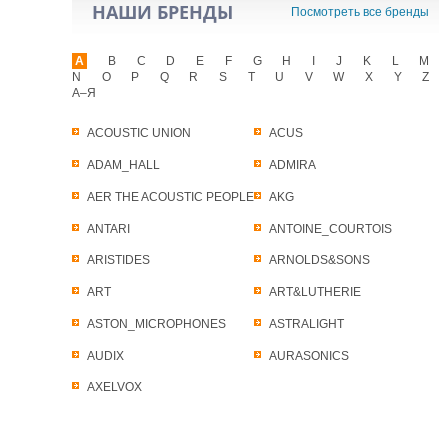
НАШИ БРЕНДЫ
Посмотреть все бренды
A
B
C
D
E
F
G
H
I
J
K
L
M
N
O
P
Q
R
S
T
U
V
W
X
Y
Z
А–Я
ACOUSTIC UNION
ACUS
ADAM_HALL
ADMIRA
AER THE ACOUSTIC PEOPLE
AKG
ANTARI
ANTOINE_COURTOIS
ARISTIDES
ARNOLDS&SONS
ART
ART&LUTHERIE
ASTON_MICROPHONES
ASTRALIGHT
AUDIX
AURASONICS
AXELVOX