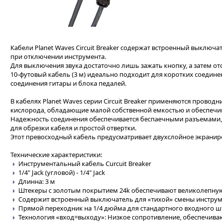
Кабели Planet Waves Circuit Breaker содержат встроенный выключ
при отключении инструмента.
Для выключения звука достаточно лишь зажать кнопку, а затем от
10-футовый кабель (3 м) идеально подходит для коротких соедине
соединения гитары и блока педалей.
В кабелях Planet Waves серии Circuit Breaker применяются прово
кислорода, обладающие малой собственной емкостью и обеспечи
Надежность соединения обеспечивается беспаечными разъемами,
для обрезки кабеля и простой отвертки.
Этот превосходный кабель предусматривает двухслойное экранир
Технические характеристики:
Инструментальный кабель Curcuit Breaker
1/4" Jack (угловой) - 1/4" Jack
Длинна: 3 м
Штекеры с золотым покрытием 24k обеспечивают великолепную
Содержит встроенный выключатель для «тихой» смены инстру
Прямой переходник на 1/4 дюйма для стандартного входного ш
Технология «вход=выходу»: Низкое сопротивление, обеспечив