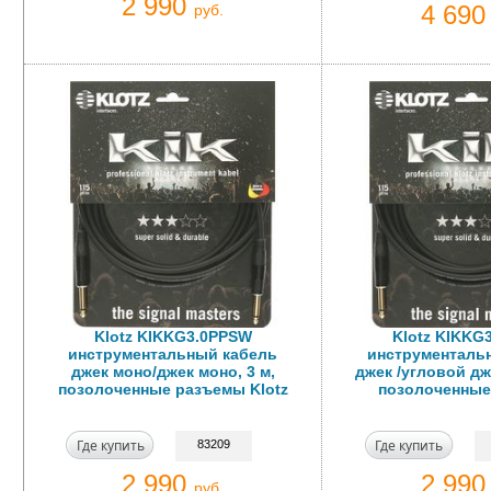
2 990
4 69
руб.
Klotz KIKKG3.0PPSW
Klotz KIKKG
инструментальный кабель
инструменталь
джек моно/джек моно, 3 м,
джек /угловой дж
позолоченные разъемы Klotz
позолоченные
Где купить
Где купить
83209
2 990
2 99
руб.