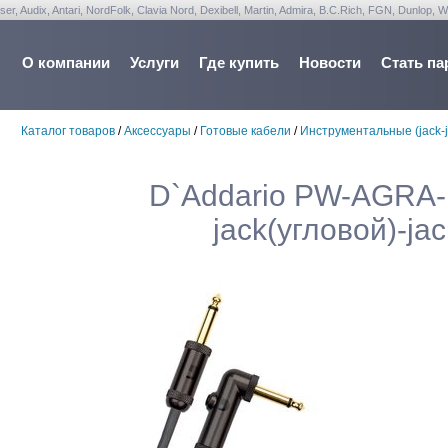
udix, Antari, NordFolk, Clavia Nord, Dexibell, Martin, Admira, B.C.Rich, FGN, Dunlop, W
О компании
Услуги
Где купить
Новости
Стать па
Каталог товаров
/
Аксессуары
/
Готовые кабели
/
Инструментальные (jack-j
D`Addario PW-AGRA-
jack(угловой)-ja