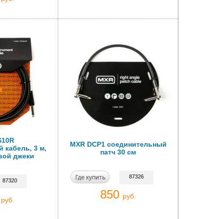
S10R
MXR DCP1 соединительный
 кабель, 3 м,
патч 30 см
вой джеки
Где купить
87326
87320
850
0
руб.
руб.