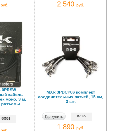
0
2 540
руб.
руб.
3.0PRSW
MXR 3PDCP06 комплект
ный кабель
соединительных патчей, 15 см,
ек моно, 3 м,
3 шт.
 разъемы
Где купить
87325
80531
1 890
0
руб.
руб.