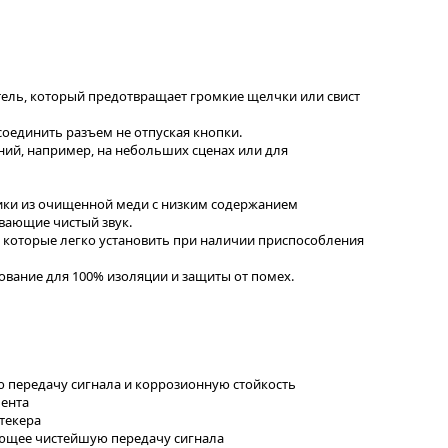
атель, который предотвращает громкие щелчки или свист
соединить разъем не отпуская кнопки.
ний, например, на небольших сценах или для
дники из очищенной меди с низким содержанием
вающие чистый звук.
 которые легко установить при наличии приспособления
ование для 100% изоляции и защиты от помех.
 передачу сигнала и коррозионную стойкость
мента
текера
ающее чистейшую передачу сигнала