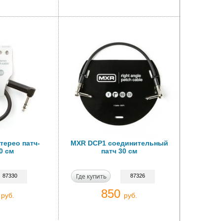
терео патч-
MXR DCP1 соединительный
0 см
патч 30 см
Где купить
87330
87326
0
850
руб.
руб.