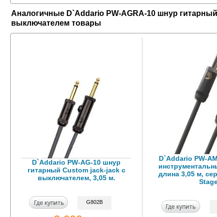
Аналогичные D`Addario PW-AGRA-10 шнур гитарный Cu
выключателем товары
D`Addario PW-A
D`Addario PW-AG-10 шнур
инструментальны
гитарный Custom jack-jack с
длина 3,05 м, се
выключателем, 3,05 м.
Stag
Где купить
G802B
Где купить