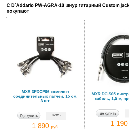
С D`Addario PW-AGRA-10 шнур гитарный Custom jack(
покупают
MXR 3PDCP06 комплект
MXR DCIS05 инст
соединительных патчей, 15 см,
кабель, 1,5 м, 
3 шт.
Где купить
Где купить
87325
1 19
1 890
руб.