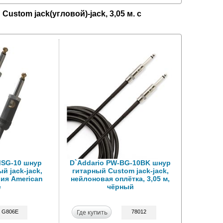
stom jack(угловой)-jack, 3,05 м. с
MSG-10 шнур
D`Addario PW-BG-10BK шнур
й jack-jack,
гитарный Custom jack-jack,
рия American
нейлоновая оплётка, 3,05 м,
e
чёрный
Где купить
G806E
78012