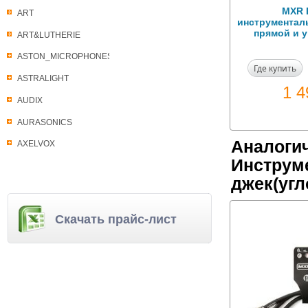
MXR 
ART
инструменталь
прямой и 
ART&LUTHERIE
ASTON_MICROPHONES
Где купить
ASTRALIGHT
1 
AUDIX
AURASONICS
Аналоги
AXELVOX
Инструме
джек(угл
Скачать прайс-лист