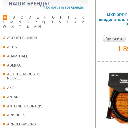
НАШИ БРЕНДЫ
Посмотреть все бренды
MXR 3PDC
A
B
C
D
E
F
G
H
I
J
K
соединительны
L
M
N
O
P
Q
R
S
T
U
V
3
W
X
Y
Z
А–Я
ACOUSTIC UNION
Где купить
1 
ACUS
ADAM_HALL
ADMIRA
AER THE ACOUSTIC
PEOPLE
AKG
ANTARI
ANTOINE_COURTOIS
ARISTIDES
ARNOLDS&SONS