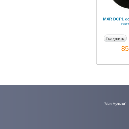
MXR DCP1 с
пат
Где купить
8
"Мир Музыки" -