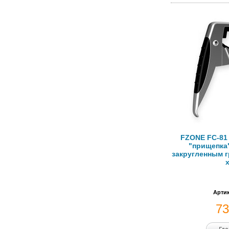
FZONE FC-81 
"прищепка"
закругленным 
Артик
7