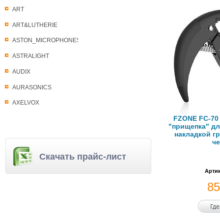
ART
ART&LUTHERIE
ASTON_MICROPHONES
ASTRALIGHT
AUDIX
AURASONICS
AXELVOX
FZONE FC-70 
"прищепка" дл
накладкой г
ч
Скачать прайс-лист
Артик
8
Где