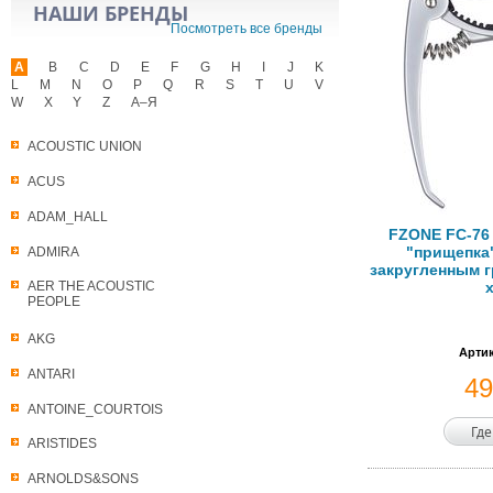
НАШИ БРЕНДЫ
Посмотреть все бренды
A
B
C
D
E
F
G
H
I
J
K
L
M
N
O
P
Q
R
S
T
U
V
W
X
Y
Z
А–Я
ACOUSTIC UNION
ACUS
ADAM_HALL
FZONE FC-76 
"прищепка"
ADMIRA
закругленным 
AER THE ACOUSTIC
PEOPLE
AKG
Артик
ANTARI
4
ANTOINE_COURTOIS
Где
ARISTIDES
ARNOLDS&SONS