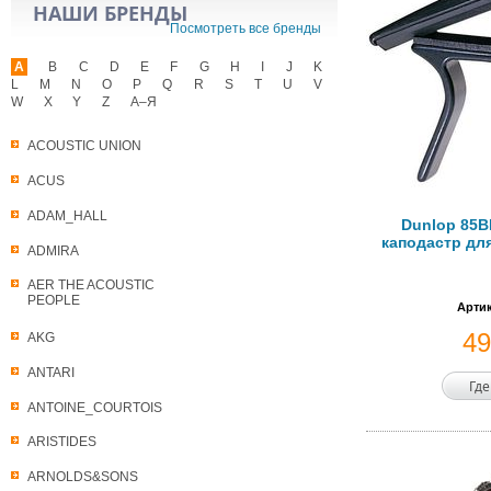
НАШИ БРЕНДЫ
Посмотреть все бренды
A
B
C
D
E
F
G
H
I
J
K
L
M
N
O
P
Q
R
S
T
U
V
W
X
Y
Z
А–Я
ACOUSTIC UNION
ACUS
ADAM_HALL
Dunlop 85BB
каподастр дл
ADMIRA
AER THE ACOUSTIC
PEOPLE
Артик
4
AKG
ANTARI
Где
ANTOINE_COURTOIS
ARISTIDES
ARNOLDS&SONS