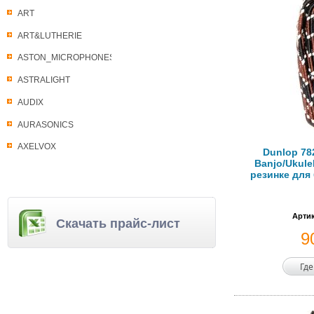
ART
ART&LUTHERIE
ASTON_MICROPHONES
ASTRALIGHT
AUDIX
AURASONICS
AXELVOX
Dunlop 782
Banjo/Ukule
резинке для
Артик
Скачать прайс-лист
9
Где