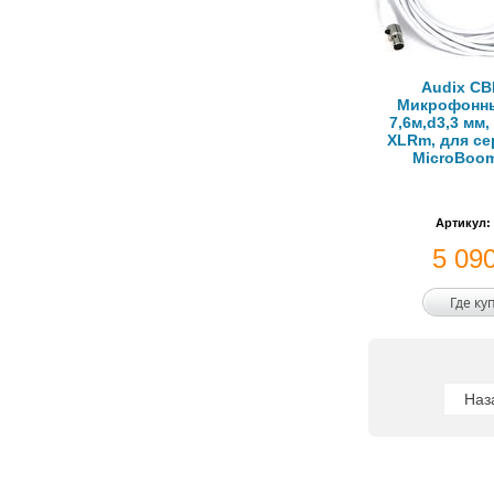
Audix C
Микрофонны
7,6м,d3,3 мм,
XLRm, для се
MicroBoo
Артикул:
5 09
Где ку
Наз