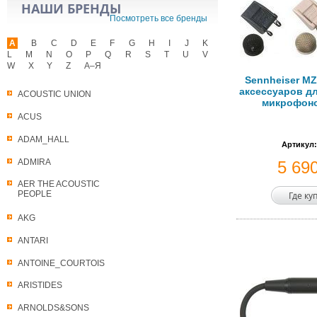
НАШИ БРЕНДЫ
Посмотреть все бренды
A
B
C
D
E
F
G
H
I
J
K
L
M
N
O
P
Q
R
S
T
U
V
W
X
Y
Z
А–Я
Sennheiser MZ
аксессуаров д
ACOUSTIC UNION
микрофоно
ACUS
ADAM_HALL
Артикул:
ADMIRA
5 69
AER THE ACOUSTIC
PEOPLE
Где ку
AKG
ANTARI
ANTOINE_COURTOIS
ARISTIDES
ARNOLDS&SONS