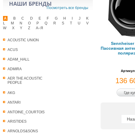
НАШИ БРЕНДЫ
Посмотреть все бренды
A
B
C
D
E
F
G
H
I
J
K
L
M
N
O
P
Q
R
S
T
U
V
W
X
Y
Z
А–Я
ACOUSTIC UNION
Sennheiser
Пассивная анте
ACUS
поляри
ADAM_HALL
ADMIRA
Артикул
AER THE ACOUSTIC
136 
PEOPLE
Где к
AKG
ANTARI
ANTOINE_COURTOIS
Наз
ARISTIDES
ARNOLDS&SONS