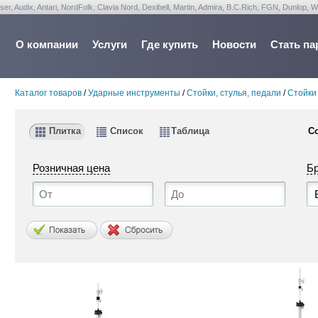
udix, Antari, NordFolk, Clavia Nord, Dexibell, Martin, Admira, B.C.Rich, FGN, Dunlop, W
О компании
Услуги
Где купить
Новости
Стать па
Каталог товаров
/
Ударные инструменты
/
Стойки, стулья, педали
/
Стойки
Плитка
Список
Таблица
С
Розничная цена
Б