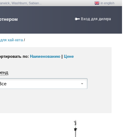
arwick, Washburn, Sabian...
in english
ртнером
Вход для дилера
 для хай-хета
/
ортировать по:
Наименованию
|
Цене
ренд
Все