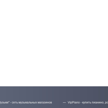
узыки" - сеть музыкальных магазинов
VipPiano - купить пианино, р