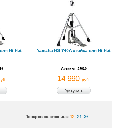
для Hi-Hat
Yamaha HS-740A стойка для Нi-Hat
18
Артикул: JJ016
14 990
руб.
руб.
Где купить
Товаров на странице:
12
24
36
|
|