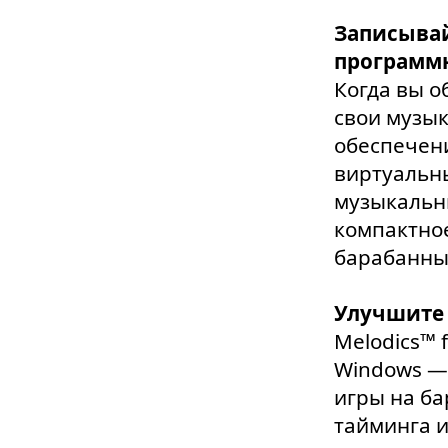
Записывай
программн
Когда вы о
свои музы
обеспечени
виртуальны
музыкальны
компактно
барабанны
Улучшите 
Melodics™ 
Windows —
игры на ба
тайминга 