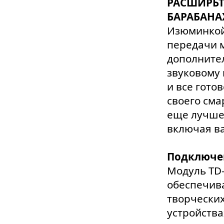
РАСШИРЬТ
БАРАБАНАХ
Изюминкой
передачи м
дополнител
звуковому 
и все гото
своего сма
еще лучше
включая в
Подключе
Модуль TD-
обеспечив
творчески
устройства