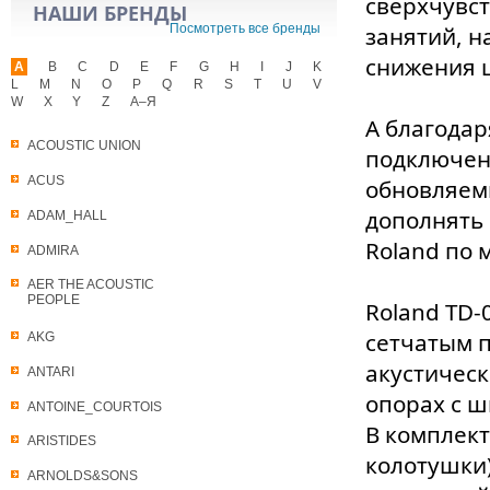
сверхчувст
НАШИ БРЕНДЫ
Посмотреть все бренды
занятий, 
снижения 
A
B
C
D
E
F
G
H
I
J
K
L
M
N
O
P
Q
R
S
T
U
V
W
X
Y
Z
А–Я
А благодар
ACOUSTIC UNION
подключени
ACUS
обновляемы
дополнять
ADAM_HALL
Roland по 
ADMIRA
AER THE ACOUSTIC
PEOPLE
Roland TD-
сетчатым п
AKG
акустичес
ANTARI
опорах с ш
ANTOINE_COURTOIS
В комплект
ARISTIDES
колотушки)
ARNOLDS&SONS