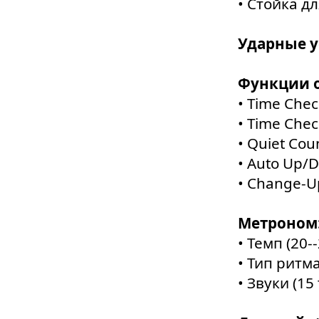
• Стойка д
Ударные у
Функции о
• Time Chec
• Time Chec
• Quiet Cou
• Auto Up/
• Change-U
Метроном
• Темп (20-
• Тип ритма
• Звуки (15