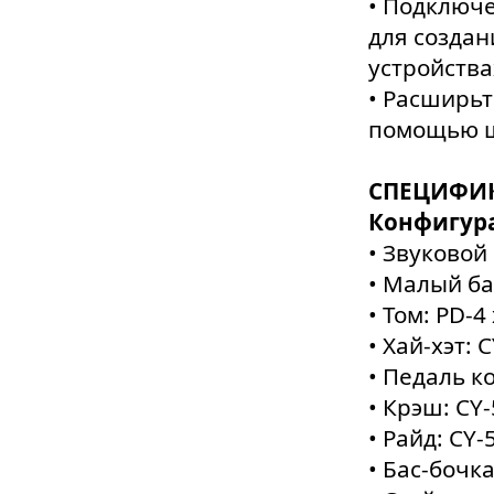
• Подключе
для созда
устройства
• Расширьт
помощью ш
СПЕЦИФИ
Конфигура
• Звуковой 
• Малый ба
• Том: PD-4 
• Хай-хэт: C
• Педаль ко
• Крэш: CY-
• Райд: CY-5
• Бас-бочка