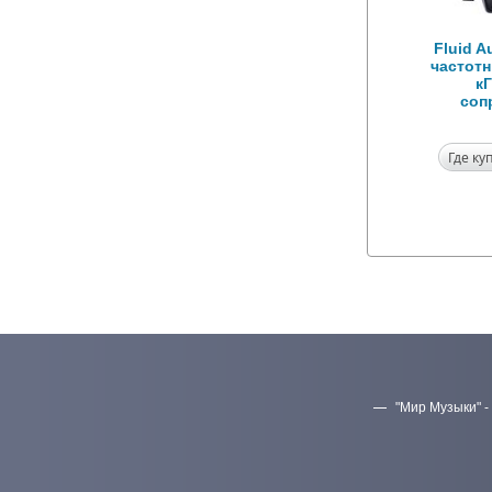
Fluid A
частотн
к
соп
Где ку
"Мир Музыки" -