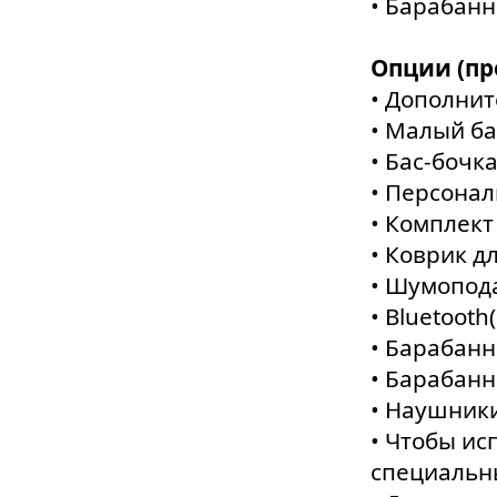
• Барабан
Опции (пр
• Дополнит
• Малый ба
• Бас-бочк
• Персона
• Комплект
• Коврик д
• Шумопода
• Bluetooth
• Барабанн
• Барабан
• Наушник
• Чтобы ис
специальн