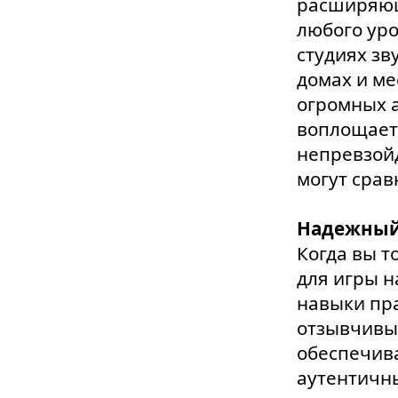
расширяющ
любого уро
студиях зв
домах и ме
огромных а
воплощает 
непревзойд
могут срав
Надежный 
Когда вы т
для игры н
навыки пр
отзывчивые
обеспечив
аутентичны