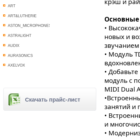
крэш и рай
ART
ART&LUTHERIE
Основные
• Высокока
ASTON_MICROPHONES
новых и в
ASTRALIGHT
звучанием 
AUDIX
• Модуль T
AURASONICS
вдохновле
AXELVOX
• Добавьте
модуль с п
MIDI Dual 
•Встроенн
Скачать прайс-лист
занятий и 
• Встроен
и многочи
• Модерни