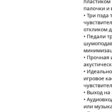
пластиком
палочки и 
• Три пэда 
чувствите
откликом д
• Педали т
шумоподав
минимизац
• Прочная 
акустичес
• Идеально
игровое ка
чувствите
• Выход на
• Аудиовхо
или музык