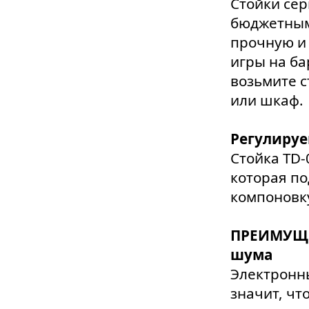
Стойки сер
бюджетным
прочную и
игры на ба
возьмите с
или шкаф.
Регулируе
Стойка TD-
которая п
компоновк
ПРЕИМУЩЕ
шума
Электронны
значит, чт