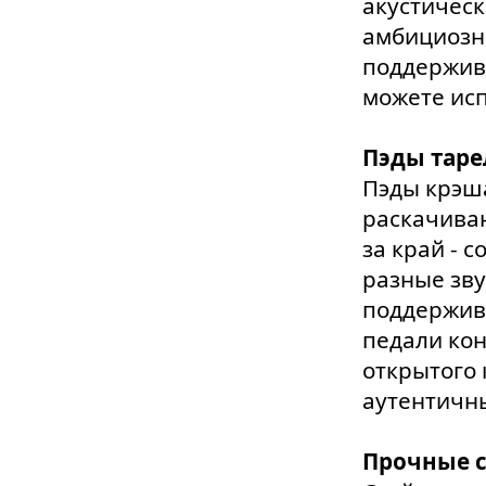
акустическ
амбициозн
поддержива
можете исп
Пэды тар
Пэды крэша
раскачиваю
за край - 
разные зву
поддержива
педали ко
открытого 
аутентичны
Прочные с