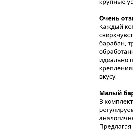
крупные ус
Очень от
Каждый ко
сверхчувс
барабан, т
обработан
идеально п
креплениям
вкусу.
Малый бар
В комплект
регулируе
аналогичны
Предлагая 