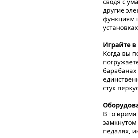
сводя с ум
другие эл
функциям 
установках
Играйте в
Когда вы 
погружаете
барабанах 
единственн
стук перку
Оборудова
В то время
замкнутом 
педалях, и