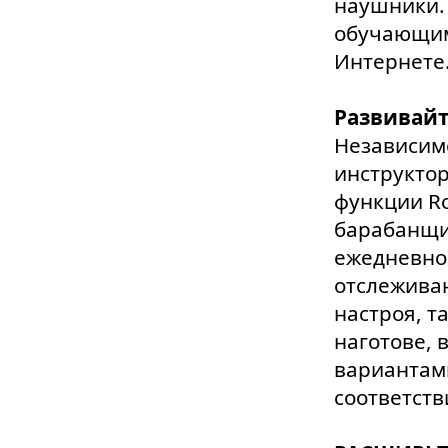
наушники. 
обучающим
Интернете
Развивайт
Независимо
инструкто
функции Ro
барабанщик
ежедневно
отслеживан
настроя, т
наготове, 
вариантами
соответств