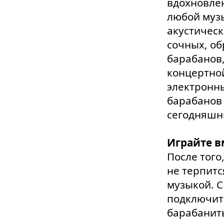
вдохновле
любой муз
акустическ
сочных, об
барабанов,
концертно
электронны
барабанов 
сегодняшни
Играйте в
После того
не терпитс
музыкой. С
подключит
барабанит