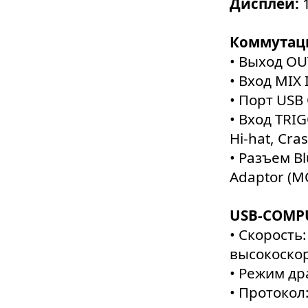
Дисплей:
Коммутац
• Выход OU
• Вход MIX
• Порт USB
• Вход TRIG
Hi-hat, Cras
• Разъем Bl
Adaptor (M
USB-COMP
• Скорость
высокоскор
• Режим д
• Протокол: