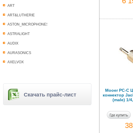
6 
ART
ART&LUTHERIE
ASTON_MICROPHONES
ASTRALIGHT
AUDIX
AURASONICS
AXELVOX
Mooer PC-C 
Скачать прайс-лист
коннектор Jack
(male) 1/
Где купить
3