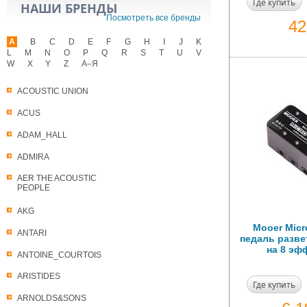
Где купить
НАШИ БРЕНДЫ
Посмотреть все бренды
4
A
B
C
D
E
F
G
H
I
J
K
L
M
N
O
P
Q
R
S
T
U
V
W
X
Y
Z
А–Я
ACOUSTIC UNION
ACUS
ADAM_HALL
ADMIRA
AER THE ACOUSTIC
PEOPLE
AKG
Mooer Micr
ANTARI
педаль разве
на 8 эф
ANTOINE_COURTOIS
ARISTIDES
Где купить
ARNOLDS&SONS