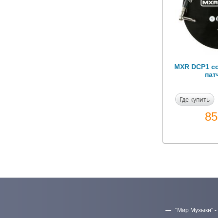
MXR DCP1 с
пат
Где купить
8
"Мир Музыки" -