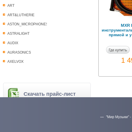
ART
ART&LUTHERIE
ASTON_MICROPHONES
MXR 
инструменталь
ASTRALIGHT
прямой и 
AUDIX
Где купить
AURASONICS
1 
AXELVOX
Скачать прайс-лист
"Мир Музыки" -