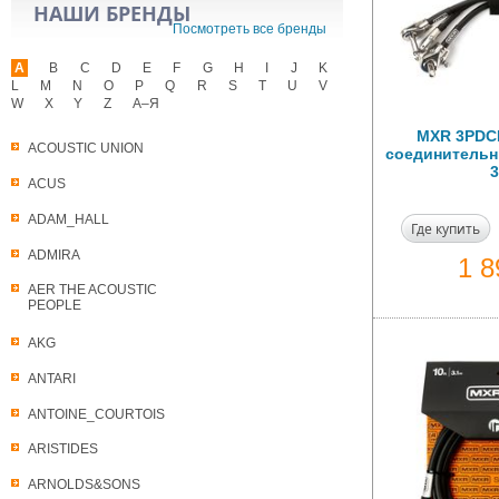
НАШИ БРЕНДЫ
Посмотреть все бренды
A
B
C
D
E
F
G
H
I
J
K
L
M
N
O
P
Q
R
S
T
U
V
W
X
Y
Z
А–Я
MXR 3PDC
ACOUSTIC UNION
соединительны
3
ACUS
ADAM_HALL
Где купить
ADMIRA
1 
AER THE ACOUSTIC
PEOPLE
AKG
ANTARI
ANTOINE_COURTOIS
ARISTIDES
ARNOLDS&SONS