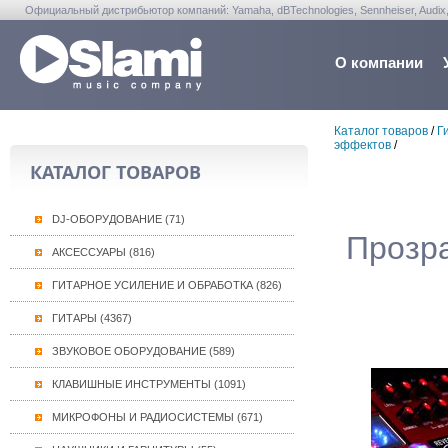
Официальный дистрибьютор компаний: Yamaha, dBTechnologies, Sennheiser, Audix, Anta
Warwick, Washburn, Sabian...
О компании
Каталог товаров
/
Г
эффектов
/
КАТАЛОГ ТОВАРОВ
DJ-ОБОРУДОВАНИЕ (71)
Прозра
АКСЕССУАРЫ (816)
ГИТАРНОЕ УСИЛЕНИЕ И ОБРАБОТКА (826)
ГИТАРЫ (4367)
ЗВУКОВОЕ ОБОРУДОВАНИЕ (589)
КЛАВИШНЫЕ ИНСТРУМЕНТЫ (1091)
МИКРОФОНЫ И РАДИОСИСТЕМЫ (671)