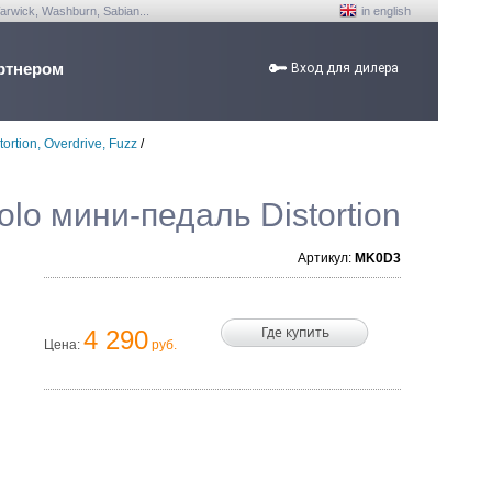
arwick, Washburn, Sabian...
in english
ртнером
Вход для дилера
tortion, Overdrive, Fuzz
/
lo мини-педаль Distortion
Артикул:
MK0D3
Где купить
4 290
Цена:
руб.