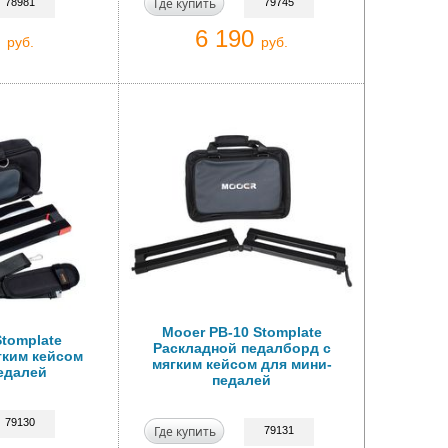
Где купить
78981
79745
0
6 190
руб.
руб.
Mooer PB-10 Stomplate
Stomplate
Раскладной педалборд с
гким кейсом
мягким кейсом для мини-
едалей
педалей
79130
Где купить
79131