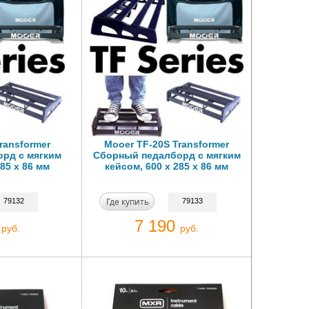
ransformer
Mooer TF-20S Transformer
рд с мягким
Сборный педалборд с мягким
85 х 86 мм
кейсом, 600 х 285 х 86 мм
Где купить
79132
79133
0
7 190
руб.
руб.