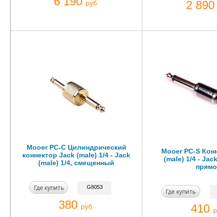
6 190
2 89
руб.
Mooer PC-C Цилиндрический
Mooer PC-S Кон
коннектор Jack (male) 1/4 - Jack
(male) 1/4 - Jack
(male) 1/4, смещенный
прямо
Где купить
G8053
Где купить
380
410
руб.
р