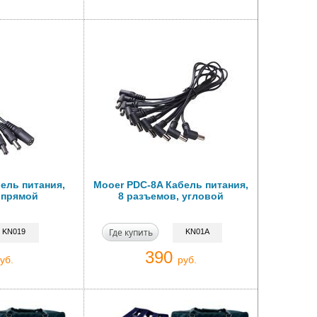
ель питания,
Mooer PDC-8A Кабель питания,
 прямой
8 разъемов, угловой
Где купить
KN019
KN01A
390
уб.
руб.