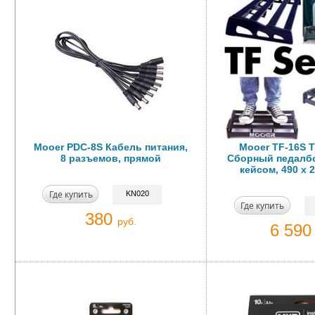
Mooer PDC-8S Кабель питания,
Mooer TF-16S T
8 разъемов, прямой
Сборный педалбо
кейсом, 490 х 2
Где купить
KN020
Где купить
380
руб.
6 59