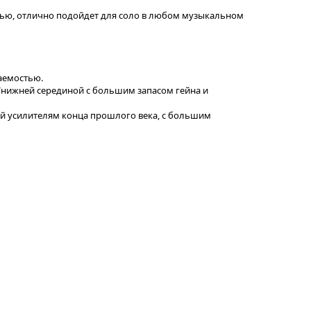
стью, отлично подойдет для соло в любом музыкальном
таемостью.
ой/нижней серединой с большим запасом гейна и
ерный усилителям конца прошлого века, с большим