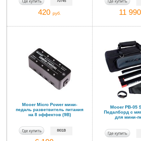
Где купить
Где купить
70745
420
11 99
руб.
Mooer Micro Power мини-
Mooer PB-05 
педаль разветвитель питания
Педалборд с мя
на 8 эффектов (9В)
для мини-п
Где купить
8I01B
Где купить