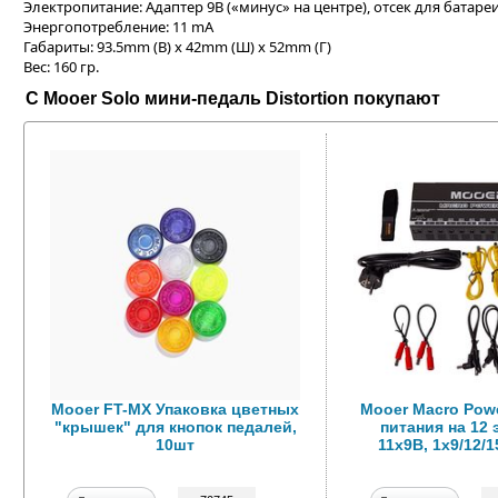
Электропитание: Адаптер 9В («минус» на центре), отсек для батареи
Энергопотребление: 11 mA
Габариты: 93.5mm (В) х 42mm (Ш) х 52mm (Г)
Вес: 160 гр.
С Mooer Solo мини-педаль Distortion покупают
Mooer FT-MX Упаковка цветных
Mooer Macro Powe
"крышек" для кнопок педалей,
питания на 12
10шт
11х9В, 1х9/12/1