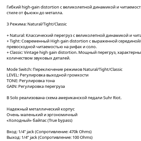
Гибкий high-gain distortion с великолепной динамикой и читаемо
стиле от фьюжн до металла.
3 Режима: Natural/Tight/Classic
+ Natural: Классический перегруз с великолепной динамикой и чи
+ Tight: Современный High gain distortion с выраженной середин
превосходной читаемостью на рифах и соло.
+ Classic: Vintage high gain distortion. Мощный перегруз, характ
количеством звуковых деталей.
Mode Switch: Переключение режимов Natural/Tight/Classic
LEVEL: Регулировка выходной громкости
TONE: Регулировка тона
GAIN: Регулировка перегруза
В Solo реализована схема американской педали Suhr Riot.
Надежный металлический корпус
Очень маленький и эргономичный
«Холодный» байпас (True bypass)
Вход: 1/4” jack (Сопротивление: 470k Ohms)
Выход: 1/4” jack (Сопротивление: 100 Ohms)