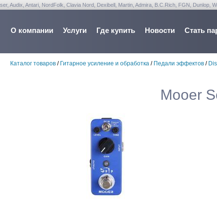
udix, Antari, NordFolk, Clavia Nord, Dexibell, Martin, Admira, B.C.Rich, FGN, Dunlop, W
О компании
Услуги
Где купить
Новости
Стать па
Каталог товаров
/
Гитарное усиление и обработка
/
Педали эффектов
/
Dis
Mooer So