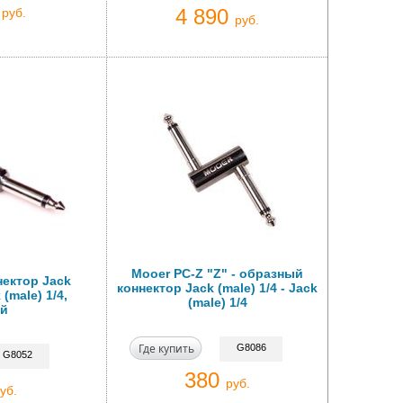
0
4 890
руб.
руб.
Mooer PC-Z "Z" - образный
нектор Jack
коннектор Jack (male) 1/4 - Jack
 (male) 1/4,
(male) 1/4
й
Где купить
G8086
G8052
380
руб.
уб.