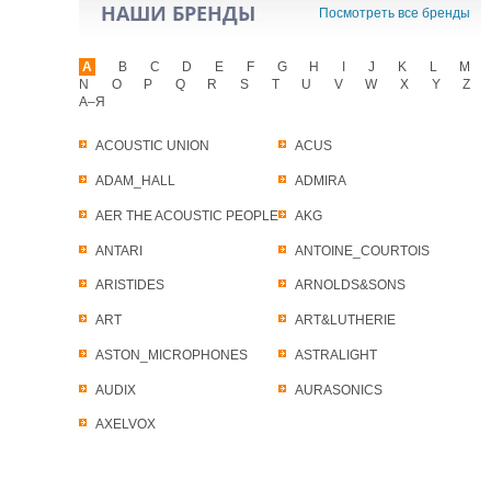
НАШИ БРЕНДЫ
Посмотреть все бренды
A
B
C
D
E
F
G
H
I
J
K
L
M
N
O
P
Q
R
S
T
U
V
W
X
Y
Z
А–Я
ACOUSTIC UNION
ACUS
ADAM_HALL
ADMIRA
AER THE ACOUSTIC PEOPLE
AKG
ANTARI
ANTOINE_COURTOIS
ARISTIDES
ARNOLDS&SONS
ART
ART&LUTHERIE
ASTON_MICROPHONES
ASTRALIGHT
AUDIX
AURASONICS
AXELVOX