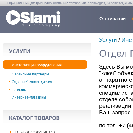
Официальный дистрибьютор компаний: Yamaha, dBTechnologies, Sennheiser, Audix, Anta
Warwick, Washburn, Sabian...
О компании
Услуги
/
Инс
УСЛУГИ
Отдел 
Инсталляция оборудования
Здесь Вы мо
"ключ" объе
Сервисные партнеры
аппаратно-с
Отдел «Компакт-диски»
коммерческо
Тендеры
специалиста
Интернет-магазины
отделе собр
реализации 
Ваш запрос
КАТАЛОГ ТОВАРОВ
по тел. +7 (
DJ-ОБОРУДОВАНИЕ (71)