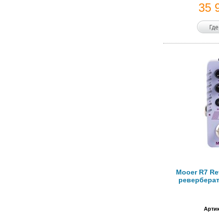
35 
Где
Mooer R7 R
реверберат
Артик