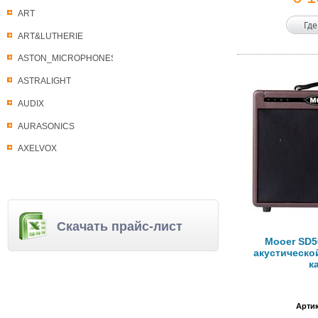
ART
Где
ART&LUTHERIE
ASTON_MICROPHONES
ASTRALIGHT
AUDIX
AURASONICS
AXELVOX
Скачать прайс-лист
Mooer SD5
акустической
к
Артик