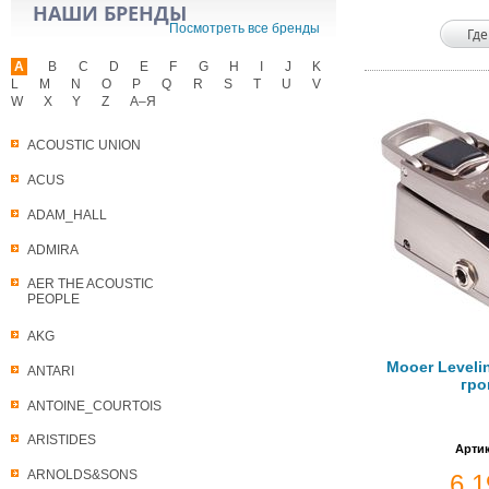
НАШИ БРЕНДЫ
Посмотреть все бренды
Где
A
B
C
D
E
F
G
H
I
J
K
L
M
N
O
P
Q
R
S
T
U
V
W
X
Y
Z
А–Я
ACOUSTIC UNION
ACUS
ADAM_HALL
ADMIRA
AER THE ACOUSTIC
PEOPLE
AKG
Mooer Leveli
ANTARI
гро
ANTOINE_COURTOIS
ARISTIDES
Артик
ARNOLDS&SONS
6 